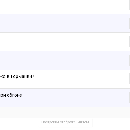
ёже в Германии?
при обгоне
Настройки отображения тем