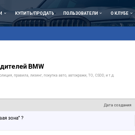
И
КУПИТЬ/ПРОДАТЬ
ПОЛЬЗОВАТЕЛИ
О КЛУБЕ
одителей BMW
иция, правила, лизинг, покупка авто, автокражи, ТО, CSDD, и т.д.
Дата создания
вая зона" ?