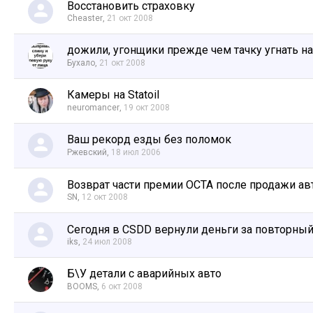
Восстановить страховку
Cheaster
,
21 окт 2008
дожили, угонщики прежде чем тачку угнать на
Бухало
,
21 окт 2008
Камеры на Statoil
neuromancer
,
19 окт 2008
Ваш рекорд езды без поломок
Ржевский
,
18 июл 2006
Возврат части премии OCTA после продажи ав
SN
,
12 окт 2008
Сегодня в CSDD вернули деньги за повторный
iks
,
24 июл 2008
Б\У детали с аварийных авто
BOOMS
,
6 окт 2008