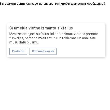
(Вы должны войти или зарегистрироваться, чтобы разместить сообщение.)
Šī tīmekļa vietne izmanto sīkfailus
Mēs izmantojam sīkfailus, lai nodrošinātu vietnes pamata
funkcijas, personalizētu saturu un reklāmas un analizētu
mūsu datu plūsmu.
Piekrītu
Uzzināt vairāk
Главная
Обратная связь
Помощь
Условия и правила