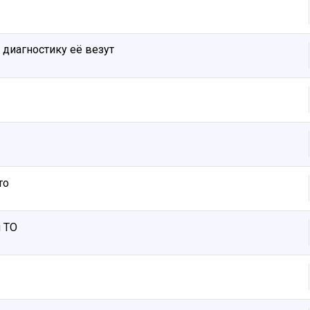
 диагностику её везут
то
 ТО