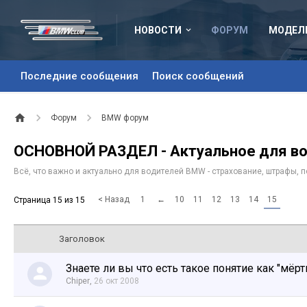
НОВОСТИ
ФОРУМ
МОДЕЛ
Последние сообщения
Поиск сообщений
Форум
BMW форум
ОСНОВНОЙ РАЗДЕЛ - Актуальное для в
Всё, что важно и актуально для водителей BMW - страхование, штрафы, пол
< Назад
1
←
10
11
12
13
14
15
Страница 15 из 15
Заголовок
Знаете ли вы что есть такое понятие как "мёрт
Chiper
,
26 окт 2008