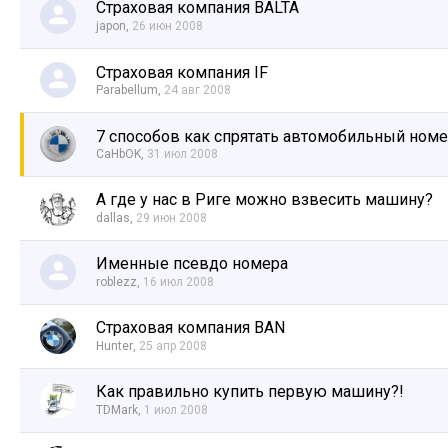
Страховая компания BALTA
japon
,
26 июн 2008
Страховая компания IF
Parabellum
,
24 авг 2008
7 способов как спрятать автомобильный ном
CaHbOK
,
31 июл 2008
А где у нас в Риге можно взвесить машину?
dallas
,
29 июн 2008
Именные псевдо номера
roblezz
,
16 июл 2008
Страховая компания BAN
Hunter
,
25 апр 2008
Как правильно купить первую машину?!
TDMark
,
1 июл 2008