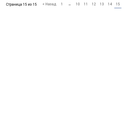
< Назад
1
←
10
11
12
13
14
15
Страница 15 из 15
Forum software by XenForo™
©2010-2017 XenForo Ltd.
Перевод:
XF-Russia.ru
Сделано в
Entrypoint