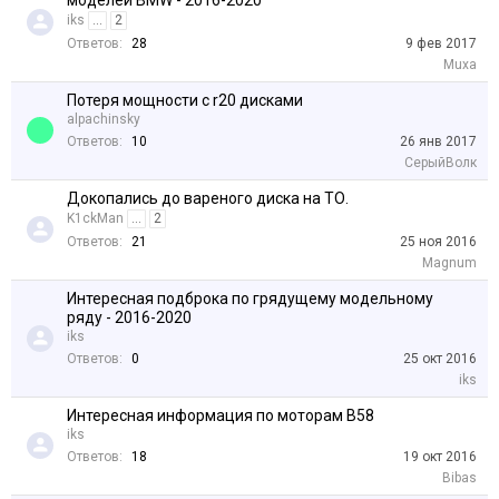
моделей BMW - 2016-2020
iks
...
2
Ответов:
28
9 фев 2017
Muxa
Потеря мощности с r20 дисками
alpachinsky
Ответов:
10
26 янв 2017
СерыйВолк
Докопались до вареного диска на ТО.
K1ckMan
...
2
Ответов:
21
25 ноя 2016
Magnum
Интересная подброка по грядущему модельному
ряду - 2016-2020
iks
Ответов:
0
25 окт 2016
iks
Интересная информация по моторам В58
iks
Ответов:
18
19 окт 2016
Bibas