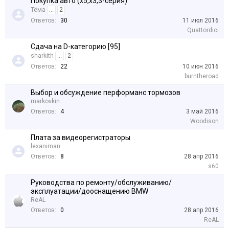
Покупка авто (х5,х3,3-серия)
Тёма
...
2
Ответов:
30
11 июл 2016
Quattordici
Сдача на D-категорию [95]
sharkith
...
2
Ответов:
22
10 июн 2016
burntheroad
Выбор и обсуждение перформанс тормозов
markovkin
Ответов:
4
3 май 2016
Woodison
Плата за видеорегистраторы
lexaniman
Ответов:
8
28 апр 2016
s60
Руководства по ремонту/обслуживанию/
эксплуатации/дооснащению BMW
ReAL
Ответов:
0
28 апр 2016
ReAL