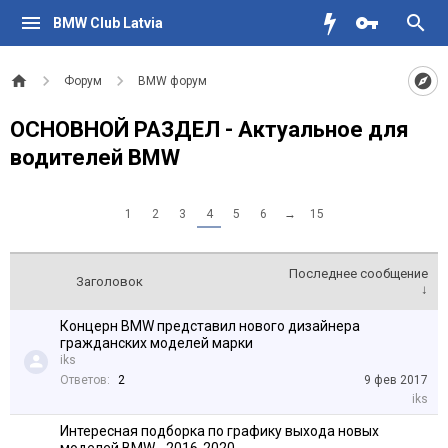
BMW Club Latvia
Форум
BMW форум
ОСНОВНОЙ РАЗДЕЛ - Актуальное для
водителей BMW
1
2
3
4
5
6
→
15
Последнее сообщение
Заголовок
↓
Концерн BMW представил нового дизайнера
гражданских моделей марки
iks
Ответов:
2
9 фев 2017
iks
Интересная подборка по графику выхода новых