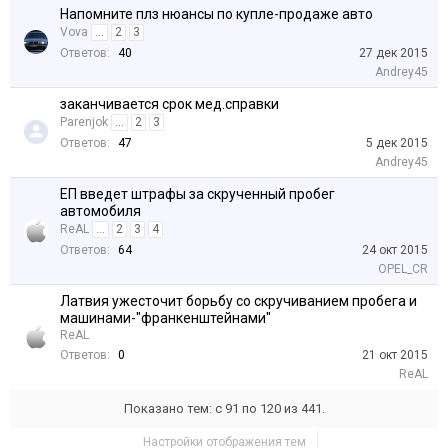
Напомните плз нюансы по купле-продаже авто
Vova
...
2
3
Ответов:
40
27 дек 2015
Andrey45
заканчивается срок мед.справки
Parenjok
...
2
3
Ответов:
47
5 дек 2015
Andrey45
ЕП введет штрафы за скрученный пробег
автомобиля
ReAL
...
2
3
4
Ответов:
64
24 окт 2015
OPEL_CR
Латвия ужесточит борьбу со скручиванием пробега и
машинами-"франкенштейнами"
ReAL
Ответов:
0
21 окт 2015
ReAL
Показано тем: с 91 по 120 из 441.
Настройки отображения тем