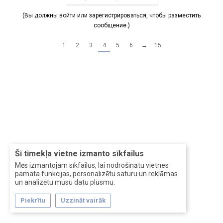
(Вы должны войти или зарегистрироваться, чтобы разместить
сообщение.)
1
2
3
4
5
6
→
15
Šī tīmekļa vietne izmanto sīkfailus
Mēs izmantojam sīkfailus, lai nodrošinātu vietnes
pamata funkcijas, personalizētu saturu un reklāmas
un analizētu mūsu datu plūsmu.
Piekrītu
Uzzināt vairāk