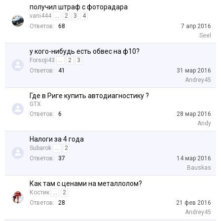
получил штраф с фоторадара
vani444
...
2
3
4
Ответов:
68
7 апр 2016
Seel
у кого-нибудь есть обвес на ф10?
Forsoji43
...
2
3
Ответов:
41
31 мар 2016
Andrey45
Где в Риге купить автодиагностику ?
GTX
Ответов:
6
28 мар 2016
Andy
Налоги за 4 года
Subarok
...
2
Ответов:
37
14 мар 2016
Bauskas
Как там с ценами на металлолом?
Костик
...
2
Ответов:
28
21 фев 2016
Andrey45