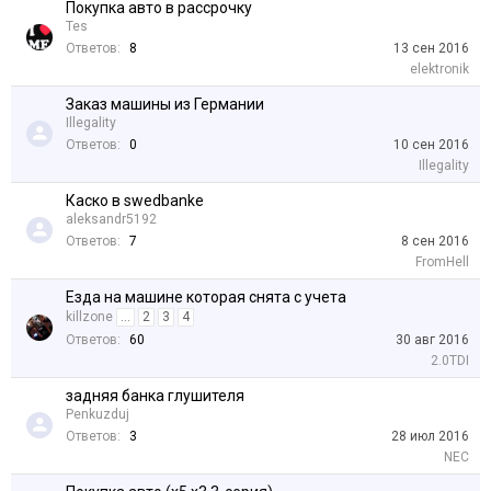
Покупка авто в рассрочку
Tes
Ответов:
8
13 сен 2016
elektronik
Заказ машины из Германии
Illegality
Ответов:
0
10 сен 2016
Illegality
Каско в swedbanke
aleksandr5192
Ответов:
7
8 сен 2016
FromHell
Езда на машине которая снята с учета
killzone
...
2
3
4
Ответов:
60
30 авг 2016
2.0TDI
задняя банка глушителя
Penkuzduj
Ответов:
3
28 июл 2016
NEC