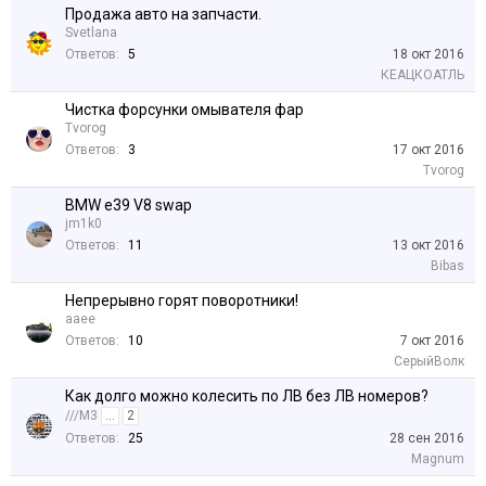
Продажа авто на запчасти.
Svetlana
Ответов:
5
18 окт 2016
КЕАЦКОАТЛЬ
Чистка форсунки омывателя фар
Tvorog
Ответов:
3
17 окт 2016
Tvorog
BMW e39 V8 swap
jm1k0
Ответов:
11
13 окт 2016
Bibas
Непрерывно горят поворотники!
aaee
Ответов:
10
7 окт 2016
СерыйВолк
Как долго можно колесить по ЛВ без ЛВ номеров?
///M3
...
2
Ответов:
25
28 сен 2016
Magnum