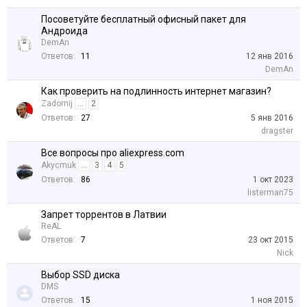
Посоветуйте бесплатный офисный пакет для
Андроида
DemAn
Ответов:
11
12 янв 2016
DemAn
Как проверить на подлинность интернет магазин?
Zadornij
...
2
Ответов:
27
5 янв 2016
dragster
Все вопросы про aliexpress.com
Akycmuk
...
3
4
5
Ответов:
86
1 окт 2023
listerman75
Запрет торрентов в Латвии
ReAL
Ответов:
7
23 окт 2015
Nick
Выбор SSD диска
DMS
Ответов:
15
1 ноя 2015