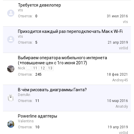
Требуется девелопер
vts
Ответов:
0
31 июл 2016
vts
Приходится каждый раз переподключать Maк к Wi-Fi
vts
Ответов:
5
21 апр 2019
vir0id
Выбираем оператора мобильного интернета
(+повышение цен с 1го июня 2017)
Nick
...
11
12
13
Ответов:
245
18 фев 2021
Andrey45
В чём рисовать диаграммы Ганта?
DemAn
Ответов:
11
10 мар 2016
Anatoly
Powerline адаптеры
Valentins
Ответов:
10
19 апр 2019
vir0id