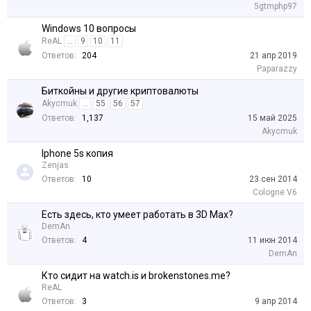
5gtmphp97
Windows 10 вопросы
ReAL
...
9
10
11
Ответов:
204
21 апр 2019
Paparazzy
Биткойны и другие криптовалюты
Akycmuk
...
55
56
57
Ответов:
1,137
15 май 2025
Akycmuk
Iphone 5s копия
Zenjas
Ответов:
10
23 сен 2014
Cologne V6
Есть здесь, кто умеет работать в 3D Max?
DemAn
Ответов:
4
11 июн 2014
DemAn
Кто сидит на watch.is и brokenstones.me?
ReAL
Ответов:
3
9 апр 2014