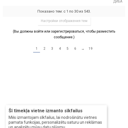
ДИБА
Показано тем: с 1 по 30 из 543.
Настройки отображения тем
(Вы должны войти или зарегистрироваться, чтобы разместить
сообщение.)
1
2
3
4
5
6
→
19
Šī tīmekļa vietne izmanto sīkfailus
Mēs izmantojam sīkfailus, lai nodrošinātu vietnes
pamata funkcijas, personalizētu saturu un reklāmas
un analizētu mūsu datu plūsmu.