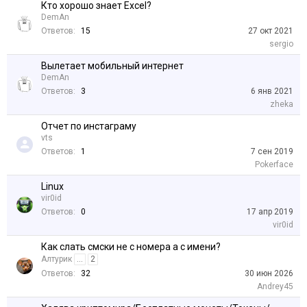
Кто хорошо знает Excel?
DemAn
Ответов:
15
27 окт 2021
sergio
Вылетает мобильный интернет
DemAn
Ответов:
3
6 янв 2021
zheka
Отчет по инстаграму
vts
Ответов:
1
7 сен 2019
Pokerface
Linux
vir0id
Ответов:
0
17 апр 2019
vir0id
Как слать смски не с номера а с имени?
Алтурик
...
2
Ответов:
32
30 июн 2026
Andrey45