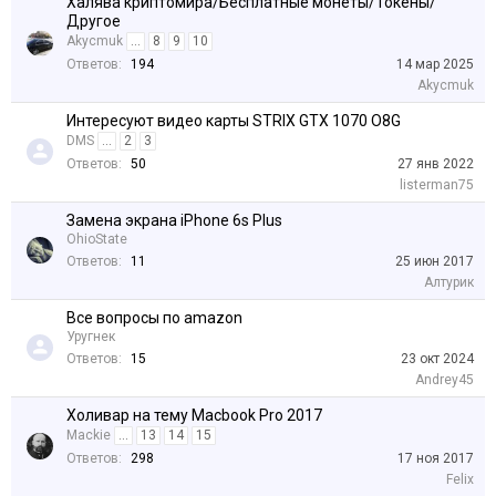
Халява криптомира/Бесплатные монеты/Токены/
Другое
Akycmuk
...
8
9
10
Ответов:
194
14 мар 2025
Akycmuk
Интересуют видео карты STRIX GTX 1070 O8G
DMS
...
2
3
Ответов:
50
27 янв 2022
listerman75
Замена экрана iPhone 6s Plus
OhioState
Ответов:
11
25 июн 2017
Алтурик
Все вопросы по amazon
Уругнек
Ответов:
15
23 окт 2024
Andrey45
Холивар на тему Macbook Pro 2017
Mackie
...
13
14
15
Ответов:
298
17 ноя 2017
Felix