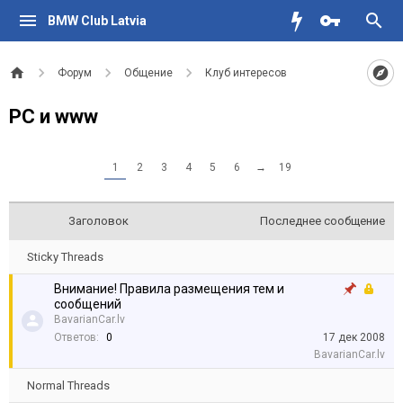
BMW Club Latvia
Форум
Общение
Клуб интересов
PC и www
1
2
3
4
5
6
→
19
Заголовок
Последнее сообщение
Sticky Threads
Внимание! Правила размещения тем и
сообщений
BavarianCar.lv
Ответов:
0
17 дек 2008
BavarianCar.lv
Normal Threads