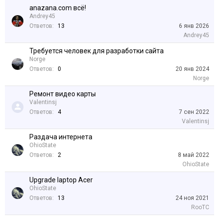
anazana.com всё!
Andrey45
Ответов:
13
6 янв 2026
Andrey45
Требуется человек для разработки сайта
Norge
Ответов:
0
20 янв 2024
Norge
Ремонт видео карты
Valentinsj
Ответов:
4
7 сен 2022
Valentinsj
Раздача интернета
OhioState
Ответов:
2
8 май 2022
OhioState
Upgrade laptop Acer
OhioState
Ответов:
13
24 ноя 2021
RooTC