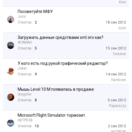
Kver
Посоветуйте МФУ
Juris
Ответов:
2
18 сен 2012
Juris
Загружать данные средствами xml это как?
АТАМАН
Ответов:
5
15 сен 2012
forester
У кого есть под рукой графический редактор?
Joker
Ответов:
9
14 сен 2012
hardcore
Мышь Level 10 M появилась в продаже
dragster
Ответов:
8
5 сен 2012
Paparazzy
Microsoft Flight Simulator тормозит.
HETPE3B
Ответов:
10
2 сен 2012
HETPE3B