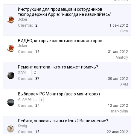
Инструкция для продавцов и сотрудников
техподдержки Apple: "никогда не извиняйтесь"
Joker
Ответов:
2
1 сен 2012
Slow
ВИДЕО, которые озолотили своих авторов...
Joker
Ответов:
16
31 авг 2012
Anatoly
Ремонт лаптопа - кто-то может помочь?
XAM
...
2
Ответов:
37
30 авг 2012
XAM
Выбираем PC Монитор (всё о мониторах)
АТАМАН
...
2
Ответов:
24
12 авг 2012
markovkin
Ребята, знакомы лы вы c linux? Ваше мнение?
Svoig
Ответов:
18
22 июл 2012