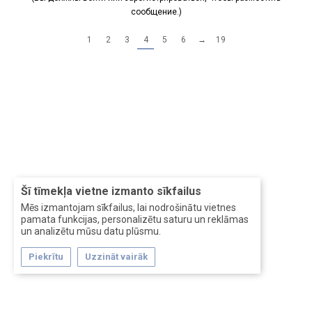
сообщение.)
1
2
3
4
5
6
→
19
Šī tīmekļa vietne izmanto sīkfailus
Mēs izmantojam sīkfailus, lai nodrošinātu vietnes
pamata funkcijas, personalizētu saturu un reklāmas
un analizētu mūsu datu plūsmu.
Piekrītu
Uzzināt vairāk