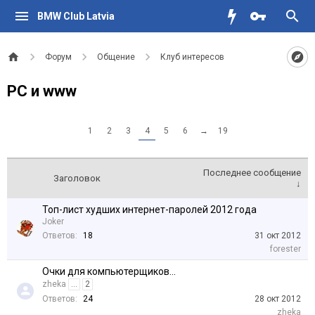
BMW Club Latvia
Форум
Общение
Клуб интересов
PC и www
1
2
3
4
5
6
→
19
Последнее сообщение
Заголовок
↓
Топ-лист худших интернет-паролей 2012 года
Joker
Ответов:
18
31 окт 2012
forester
Очки для компьютерщиков...
zheka
...
2
Ответов:
24
28 окт 2012
zheka