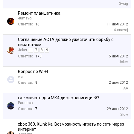
Svoig
Ремонт планшетника
4umavoj
Ответов:
15
11 июл 2012
4umavoj
Соглашение ACTA должно ужесточить борьбу с
пиратством
Joker
...
7
8
9
Ответов:
173
5 июл 2012
Joker
Вопрос по WI-FI
waf
Ответов:
9
2 июл 2012
AA
где скачать для МК4 диск с навигицией?
Paradoxx
Ответов:
7
29 июн 2012
Slow
xbox 360. XLink Kai Возможность играть по сети через
интернет