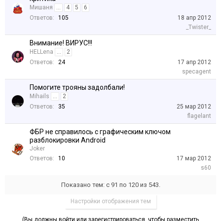
Мишаня
...
4
5
6
Ответов:
105
18 апр 2012
_Twister_
Внимание! ВИРУС!!!
HELLena
...
2
Ответов:
24
17 апр 2012
specagent
Помогите трояны задолбали!
Mihails
...
2
Ответов:
35
25 мар 2012
flagelant
ФБР не справилось с графическим ключом
разблокировки Android
Joker
Ответов:
10
17 мар 2012
s60
Показано тем: с 91 по 120 из 543.
Настройки отображения тем
(Вы должны войти или зарегистрироваться, чтобы разместить