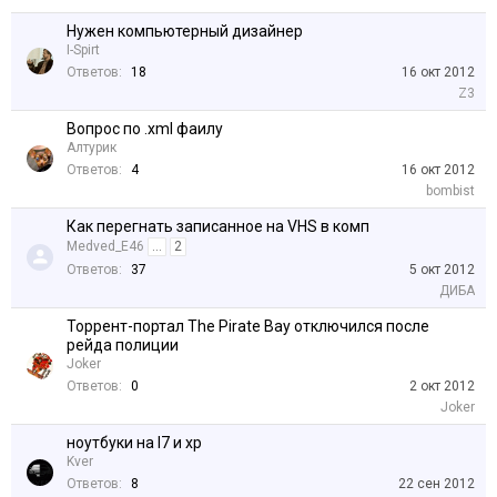
Нужен компьютерный дизайнер
I-Spirt
Ответов:
18
16 окт 2012
Z3
Вопрос по .xml фаилу
Алтурик
Ответов:
4
16 окт 2012
bombist
Как перегнать записанное на VHS в комп
Medved_E46
...
2
Ответов:
37
5 окт 2012
ДИБА
Торрент-портал The Pirate Bay отключился после
рейда полиции
Joker
Ответов:
0
2 окт 2012
Joker
ноутбуки на I7 и xp
Kver
Ответов:
8
22 сен 2012