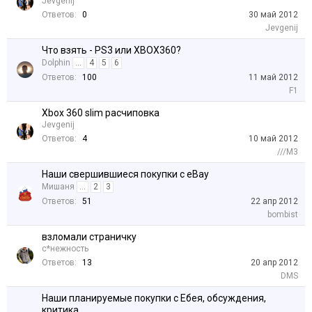
Jevgenij
Ответов:
0
30 май 2012
Jevgenij
Что взять - PS3 или XBOX360?
Dolphin
...
4
5
6
Ответов:
100
11 май 2012
F1
Xbox 360 slim расчиповкa
Jevgenij
Ответов:
4
10 май 2012
///M3
Наши свершившиеся покупки с eBay
Мишаня
...
2
3
Ответов:
51
22 апр 2012
bombist
взломали страничку
с*нежность
Ответов:
13
20 апр 2012
DMS
Наши планируемые покупки с Ебея, обсуждения,
критика