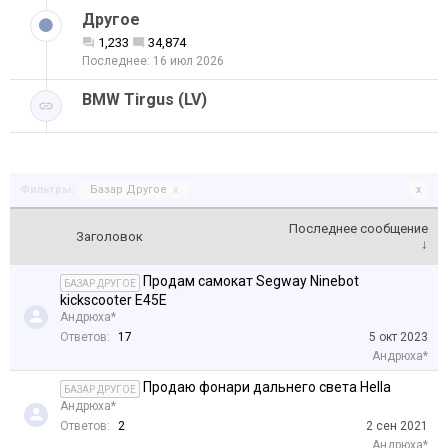
Другое
1,233
34,874
16 июл 2026
BMW Tirgus (LV)
Фильтры:
Базар Другое
x
x
Последнее сообщение
Заголовок
↓
Продам самокат Segway Ninebot
БАЗАР ДРУГОЕ
kickscooter E45E
Андрюха*
Ответов:
17
5 окт 2023
Андрюха*
Продаю фонари дальнего света Hella
БАЗАР ДРУГОЕ
Андрюха*
Ответов:
2
2 сен 2021
Андрюха*