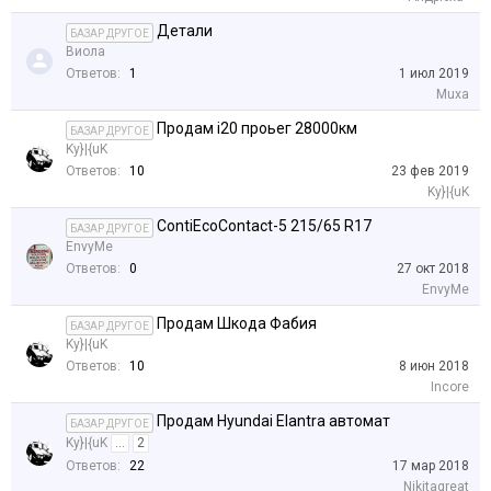
Детали
БАЗАР ДРУГОЕ
Виола
Ответов:
1
1 июл 2019
Muxa
Продам i20 проьег 28000км
БАЗАР ДРУГОЕ
Ky}|{uK
Ответов:
10
23 фев 2019
Ky}|{uK
ContiEcoContact-5 215/65 R17
БАЗАР ДРУГОЕ
EnvyMe
Ответов:
0
27 окт 2018
EnvyMe
Продам Шкода Фабия
БАЗАР ДРУГОЕ
Ky}|{uK
Ответов:
10
8 июн 2018
Incore
Продам Hyundai Elantra автомат
БАЗАР ДРУГОЕ
Ky}|{uK
...
2
Ответов:
22
17 мар 2018
Nikitagreat