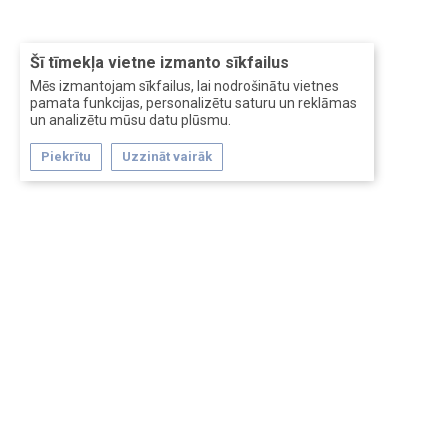
Šī tīmekļa vietne izmanto sīkfailus
Mēs izmantojam sīkfailus, lai nodrošinātu vietnes
pamata funkcijas, personalizētu saturu un reklāmas
un analizētu mūsu datu plūsmu.
Piekrītu
Uzzināt vairāk
Forum software by XenForo™
Перевод:
XF-Russia.ru
Сделано в
Entrypoint