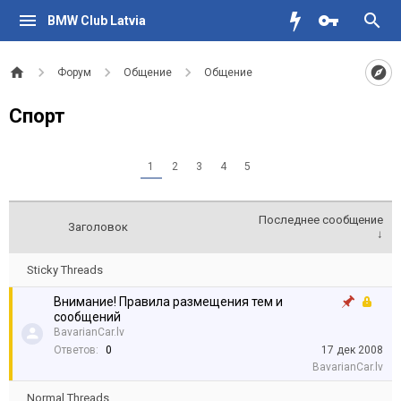
BMW Club Latvia
Форум
Общение
Общение
Спорт
1
2
3
4
5
Последнее сообщение
Заголовок
↓
Sticky Threads
Внимание! Правила размещения тем и
сообщений
BavarianCar.lv
Ответов:
0
17 дек 2008
BavarianCar.lv
Normal Threads