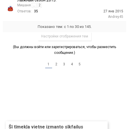
Лыжный сезон 2015.
Мишаня
...
2
Ответов:
35
27 янв 2015
Andrey45
Показано тем: с 1 по 30 из 145.
Настройки отображения тем
(Вы должны войти или зарегистрироваться, чтобы разместить
сообщение.)
1
2
3
4
5
Šī tīmekļa vietne izmanto sīkfailus