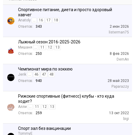
Спортивное питание, диета и просто здоровый
хавчег
Anatoly
...
16
17
18
Ответов:
343
2 июн 2026
listerman75
Лыжный сезон 2016-2025-2026
Мишаня
...
11
12
13
Ответов:
250
8 фев 2026
DemAn
Чемпионат мира по хоккею
Jerik
...
46
47
48
Ответов:
940
28 май 2023
Paparazzy
Рижские спортивные (фитнесс) клубы - кто куда
ходит?
Алли
...
11
12
13
Ответов:
259
13 окт 2022
bigi
Спорт зал без вакцинации
TommyE