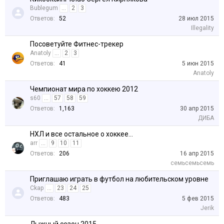
Bublegum
...
2
3
Ответов:
52
28 июл 2015
Illegality
Посоветуйте Фитнес-трекер
Anatoly
...
2
3
Ответов:
41
5 июн 2015
Anatoly
Чемпионат мира по хоккею 2012
s60
...
57
58
59
Ответов:
1,163
30 апр 2015
ДИБА
НХЛ и все остальное о хоккее...
arr
...
9
10
11
Ответов:
206
16 апр 2015
семьсемьсемь
Приглашаю играть в футбол на любительском уровне
Ckap
...
23
24
25
Ответов:
483
5 фев 2015
Jerik