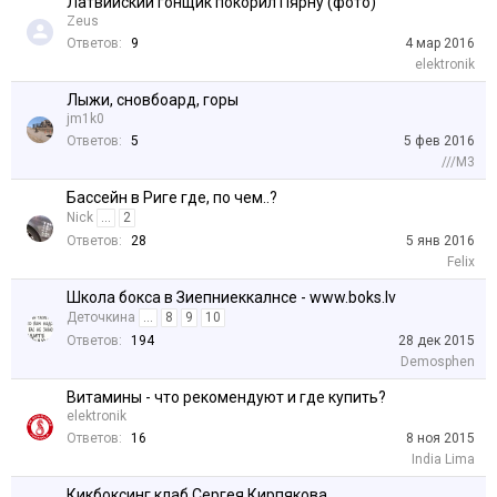
Латвийский гонщик покорил Пярну (фото)
Zeus
Ответов:
9
4 мар 2016
elektronik
Лыжи, сновбоард, горы
jm1k0
Ответов:
5
5 фев 2016
///M3
Бассейн в Риге где, по чем..?
Nick
...
2
Ответов:
28
5 янв 2016
Felix
Школа бокса в Зиепниеккалнсе - www.boks.lv
Деточкина
...
8
9
10
Ответов:
194
28 дек 2015
Demosphen
Витамины - что рекомендуют и где купить?
elektronik
Ответов:
16
8 ноя 2015
India Lima
Кикбоксинг клаб Сергея Кирпякова