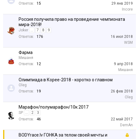
Ответов:
15
29 янв 2019
Incore
Россия получила право на проведение чемпионата
мира-2018!
Joker
...
7
8
9
Ответов:
176
16 июл 2018
WSM
Фарма
Мишаня
Ответов:
12
9 апр 2018
Мишаня
Олимпиада в Корее-2018 - коротко о главном
Oleg
Ответов:
19
26 фев 2018
Oleg
Марафон/полумарафон/10к 2017
SP
...
2
3
Ответов:
46
22 май 2017
DemAn
BODYrace.lv ГОНКА за телом своей мечты и