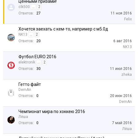
ценными призами!
clk500
...
2
Ответов:
27
11 ноя 2016
Felix
Хочется заехать с кем-то, например с м5.0д
NK13
...
2
Ответов:
20
6 авг 2016
NK13
Футбол EURO 2016
elektronik
...
2
Ответов:
30
11 июл 2016
zheka
Гетто файт
DemAn
Ответов:
0
20 июн 2016
DemAn
Чемпионат мира по хоккею 2016
Лёша
Ответов:
0
7 май 2016
Лёша