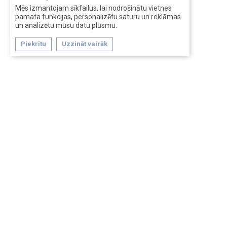
Mēs izmantojam sīkfailus, lai nodrošinātu vietnes
pamata funkcijas, personalizētu saturu un reklāmas
un analizētu mūsu datu plūsmu.
Piekrītu
Uzzināt vairāk
Forum software by XenForo™
Перевод:
XF-Russia.ru
Сделано в
Entrypoint
Обратная связь
Помощь
Условия и правила