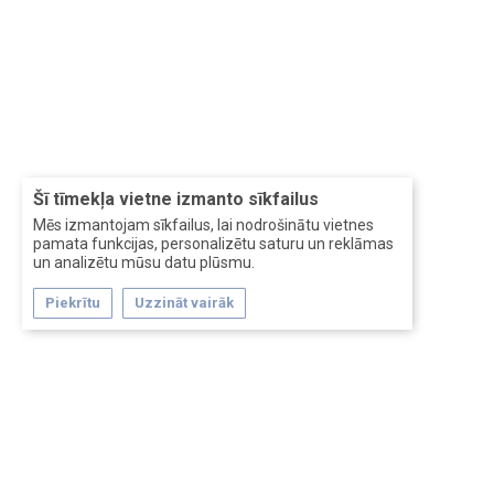
Šī tīmekļa vietne izmanto sīkfailus
Mēs izmantojam sīkfailus, lai nodrošinātu vietnes
pamata funkcijas, personalizētu saturu un reklāmas
un analizētu mūsu datu plūsmu.
Piekrītu
Uzzināt vairāk