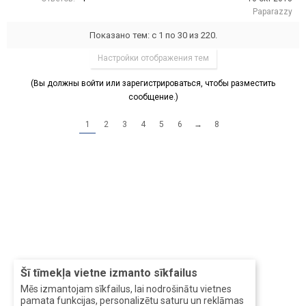
Paparazzy
Показано тем: с 1 по 30 из 220.
Настройки отображения тем
(Вы должны войти или зарегистрироваться, чтобы разместить
сообщение.)
1
2
3
4
5
6
→
8
Šī tīmekļa vietne izmanto sīkfailus
Mēs izmantojam sīkfailus, lai nodrošinātu vietnes
pamata funkcijas, personalizētu saturu un reklāmas