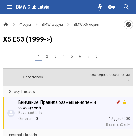
BMW Club Latvia
Форум
BMW форум
BMW X5 серия
X5 E53 (1999->)
1
2
3
4
5
6
→
8
Последнее сообщение
Заголовок
↓
Sticky Threads
Внимание! Правила размещения тем и
сообщений
BavarianCar.lv
Ответов:
0
17 дек 2008
BavarianCar.lv
Normal Threads