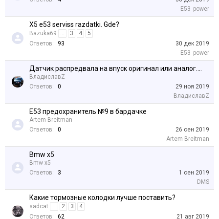
E53_power
X5 e53 serviss razdatki. Gde?
Bazuka69
...
3
4
5
Ответов:
93
30 дек 2019
E53_power
Датчик распредвала на впуск оригинал или аналог....
ВладиславZ
Ответов:
0
29 ноя 2019
ВладиславZ
Е53 предохранитель №9 в бардачке
Artem Breitman
Ответов:
0
26 сен 2019
Artem Breitman
Bmw x5
Bmw x5
Ответов:
3
1 сен 2019
DMS
Какие тормозные колодки лучше поставить?
sadcat
...
2
3
4
Ответов:
62
21 авг 2019