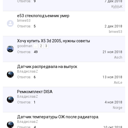
Ответов:
9
7 дек 2018
Ky}|{uK
e53 стеклоподъемник умер
bmwe53
Ответов:
5
2 дек 2018
bmwe53
Хочу купить X5 3d 2005, нужны советы
goodman
...
2
3
Ответов:
49
21 ноя 2018
Asch
Датчик распредвала на выпуск
ВладиславZ
Ответов:
6
13 ноя 2018
AxiLe
Ремкомплект DISA
ВладиславZ
Ответов:
1
4 ноя 2018
Norge
Датчик температуры ОЖ после радиатора.
ВладиславZ
Ответов:
4
10 окт 2018