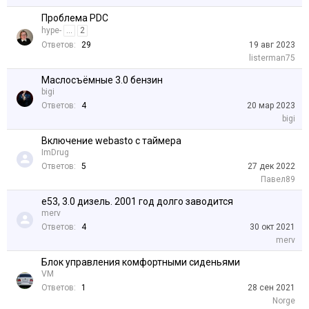
Проблема PDC
hype-
...
2
Ответов:
29
19 авг 2023
listerman75
Маслосъёмные 3.0 бензин
bigi
Ответов:
4
20 мар 2023
bigi
Включение webasto с таймера
ImDrug
Ответов:
5
27 дек 2022
Павел89
e53, 3.0 дизель. 2001 год долго заводится
merv
Ответов:
4
30 окт 2021
merv
Блок управления комфортными сиденьями
VM
Ответов:
1
28 сен 2021
Norge