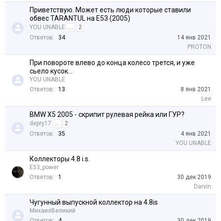
Приветствую. Может есть люди которые ставили
обвес TARANTUL на E53 (2005)
YOU UNABLE
...
2
Ответов:
34
14 янв 2021
PROTON
При повороте влево до конца колесо трется, и уже
сьело кусок...
YOU UNABLE
Ответов:
13
8 янв 2021
Lee
BMW X5 2005 - скрипит рулевая рейка или ГУР?
depry17
...
2
Ответов:
35
4 янв 2021
YOU UNABLE
Коллекторы 4.8 i.s.
E53_power
Ответов:
1
30 дек 2019
Darvin
Чугунный выпускной коллектор на 4.8is
МихаилВеликий
Ответов:
4
30 дек 2019