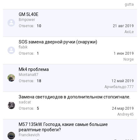
gutta
GM 5L40E
Bmpower
Ответов:
10
21 авг 2019
AxiLe
SOS замена дверной ручки (снаружи)
flabik
Ответов:
1
1 июн 2019
Norge
Mk4 проблема
Montana87
Ответов:
18
12 май 2019
Арчибальдо 777
Замена светодиодов в дополнительном стопсигнале.
sadcat
Ответов:
5
24 мар 2019
Andrey45
M57 135kW. Господа, какие самые большие
реалmные пробеги?
Franckevich