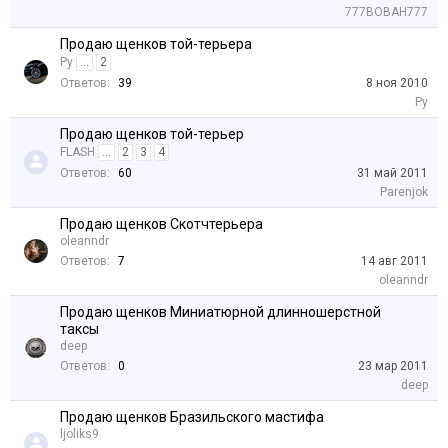
777BOBAH777
Продаю щенков той-терьера
Ру
...
2
Ответов:
39
8 ноя 2010
Ру
Продаю щенков той-терьер
FLASH
...
2
3
4
Ответов:
60
31 май 2011
Parenjok
Продаю щенков Скотчтерьера
oleanndr
Ответов:
7
14 авг 2011
oleanndr
Продаю щенков Миниатюрной длинношерстной
таксы
deep
Ответов:
0
23 мар 2011
deep
Продаю щенков Бразильского мастифа
ljoliks9