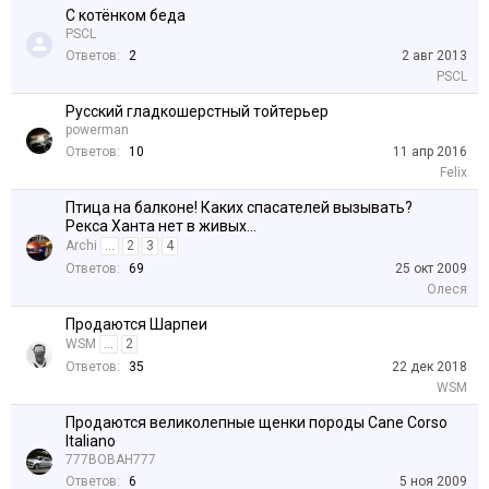
С котёнком беда
PSCL
Ответов:
2
2 авг 2013
PSCL
Русский гладкошерстный тойтерьер
powerman
Ответов:
10
11 апр 2016
Felix
Птица на балконе! Каких спасателей вызывать?
Рекса Ханта нет в живых...
Archi
...
2
3
4
Ответов:
69
25 окт 2009
Олеся
Продаются Шарпеи
WSM
...
2
Ответов:
35
22 дек 2018
WSM
Продаются великолепные щенки породы Cane Corso
Italiano
777BOBAH777
Ответов:
6
5 ноя 2009