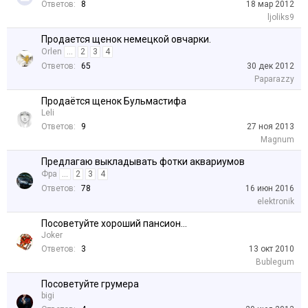
Ответов:
8
18 мар 2012
ljoliks9
Продается щенок немецкой овчарки.
Orlen
...
2
3
4
Ответов:
65
30 дек 2012
Paparazzy
Продаётся щенок Бульмастифа
Leli
Ответов:
9
27 ноя 2013
Magnum
Предлагаю выкладывать фотки аквариумов
Фра
...
2
3
4
Ответов:
78
16 июн 2016
elektronik
Посоветуйте хороший пансион...
Joker
Ответов:
3
13 окт 2010
Bublegum
Посоветуйте грумера
bigi