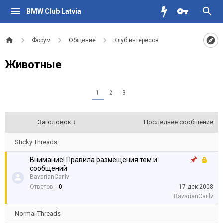
BMW Club Latvia
Форум
Общение
Клуб интересов
Животные
1
2
3
Заголовок ↓
Последнее сообщение
Sticky Threads
Внимание! Правила размещения тем и
сообщений
BavarianCar.lv
Ответов:
0
17 дек 2008
BavarianCar.lv
Normal Threads