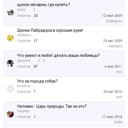
щенок овчарки, где купить?
Hertz
...
2
Ответов:
23
12 июл 2009
Bublegum
Щенки Лабрадора в хорошие руки!
Умберто
Ответов:
17
29 авг 2009
Умберто
Что умеют и любят делать ваши любимцы?
Джанни
...
2
3
Ответов:
57
6 янв 2011
b55
Что за порода собак?
BmwCar
Ответов:
1
24 окт 2016
bmf
Человек - Царь природы. Так ли это?
Valente
Ответов:
1
17 июн 2018
WSM