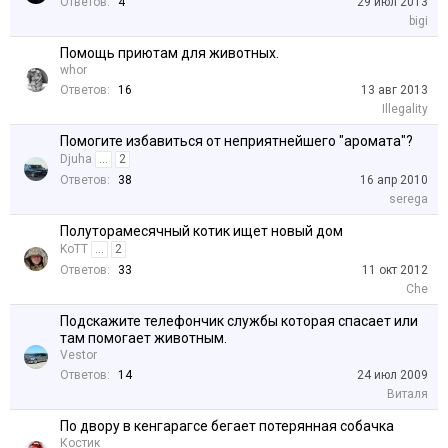
Ответов:
4
29 июл 2013
bigi
Помощь приютам для животных.
whor
Ответов:
16
13 авг 2013
Illegality
Помогите избавиться от неприятнейшего "аромата"?
Djuha
...
2
Ответов:
38
16 апр 2010
serega
Полуторамесячный котик ищет новый дом
KoTT
...
2
Ответов:
33
11 окт 2012
Che
Подскажите телефончик службы которая спасает или
там помогает животным.
Vestor
Ответов:
14
24 июл 2009
Виталя
По двору в кенгарагсе бегает потерянная собачка
Костик