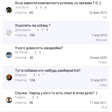
Хочу завести компактного котенка, со свежим Т.О ;)
Just do it!
...
2
3
4
Ответов:
65
22 фев 2015
D3
Усыплять ли собаку ?
Деточкина
...
6
7
8
Ответов:
153
7 апр 2010
Advocat
У кого дома есть канарейки?
HETPE3B
...
2
3
Ответов:
43
18 май 2009
Trottle
Тут в собаках кто-нибудь разбирается?
dragster
...
5
6
7
Ответов:
124
15 апр 2011
Joker
Случка - Народ у кого то есть опыт в этом деле? :)
Dolphin
...
2
3
Ответов:
56
17 янв 2011
FILA