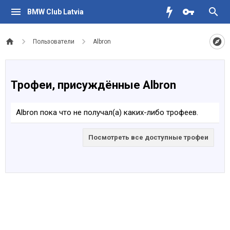
BMW Club Latvia
Пользователи
Albron
Трофеи, присуждённые Albron
Albron пока что не получал(а) каких-либо трофеев.
Посмотреть все доступные трофеи