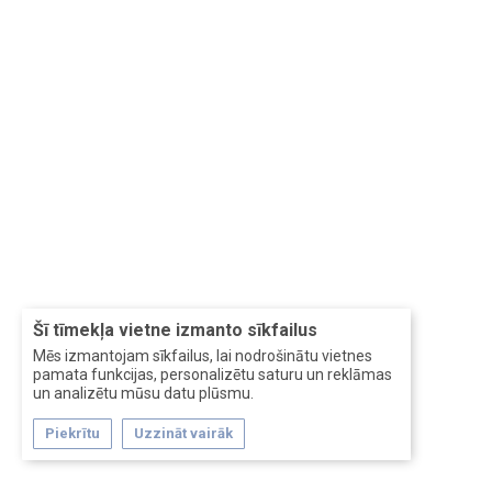
Šī tīmekļa vietne izmanto sīkfailus
Mēs izmantojam sīkfailus, lai nodrošinātu vietnes
pamata funkcijas, personalizētu saturu un reklāmas
un analizētu mūsu datu plūsmu.
Piekrītu
Uzzināt vairāk