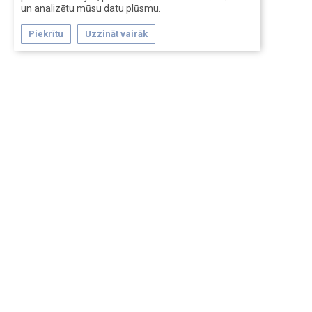
un analizētu mūsu datu plūsmu.
Piekrītu
Uzzināt vairāk