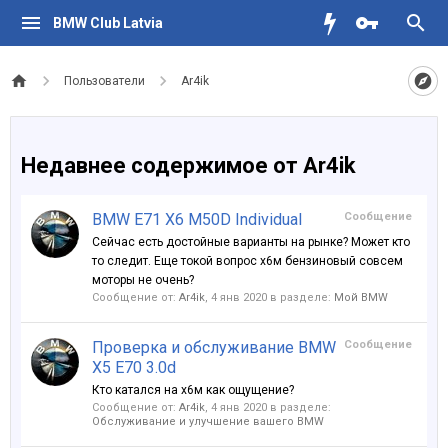
BMW Club Latvia
Пользователи
Ar4ik
Недавнее содержимое от Ar4ik
BMW E71 X6 M50D Individual
Сообщение
Сейчас есть достойные варианты на рынке? Может кто
то следит. Еще токой вопрос x6м бензиновый совсем
моторы не очень?
Сообщение от:
Ar4ik
,
4 янв 2020
в разделе:
Мой BMW
Проверка и обслуживание BMW
Сообщение
X5 E70 3.0d
Кто катался на х6м как ощущение?
Сообщение от:
Ar4ik
,
4 янв 2020
в разделе:
Обслуживание и улучшение вашего BMW