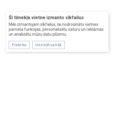
Šī tīmekļa vietne izmanto sīkfailus
Mēs izmantojam sīkfailus, lai nodrošinātu vietnes
pamata funkcijas, personalizētu saturu un reklāmas
un analizētu mūsu datu plūsmu.
Piekrītu
Uzzināt vairāk
Forum software by XenForo™
Перевод:
XF-Russia.ru
Сделано в
Entrypoint