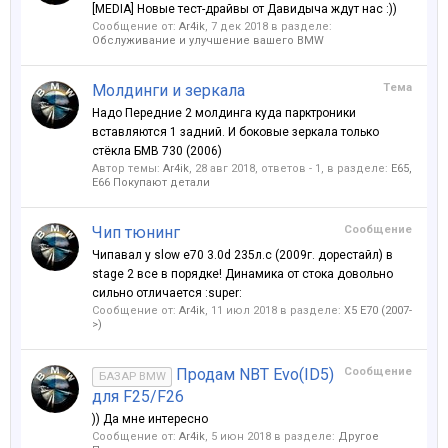
[MEDIA] Новые тест-драйвы от Давидыча ждут нас :))
Сообщение от:
Ar4ik
,
7 дек 2018
в разделе:
Обслуживание и улучшение вашего BMW
Молдинги и зеркала
Тема
Надо Передние 2 молдинга куда парктроники
вставляются 1 задний. И боковые зеркала только
стёкла БМВ 730 (2006)
Автор темы:
Ar4ik
,
28 авг 2018
, ответов - 1, в разделе:
Е65,
E66 Покупают детали
Чип тюнинг
Сообщение
Чипавал у slow e70 3.0d 235л.с (2009г. дорестайл) в
stage 2 все в порядке! Динамика от стока довольно
сильно отличается :super:
Сообщение от:
Ar4ik
,
11 июл 2018
в разделе:
X5 E70 (2007-
>)
Продам NBT Evo(ID5)
Сообщение
БАЗАР BMW
для F25/F26
)) Да мне интересно
Сообщение от:
Ar4ik
,
5 июн 2018
в разделе:
Другое