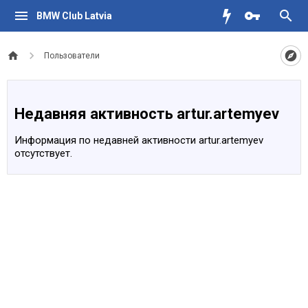
BMW Club Latvia
Пользователи
Недавняя активность artur.artemyev
Информация по недавней активности artur.artemyev
отсутствует.