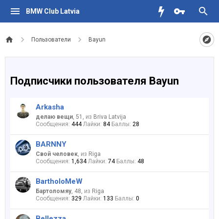
BMW Club Latvia
Пользователи
Bayun
Подписчики пользователя Bayun
Arkasha
делаю вещи
, 51,
из
Briva Latvija
Сообщения:
444
Лайки:
84
Баллы:
28
BARNNY
Свой человек
,
из
Riga
Сообщения:
1,634
Лайки:
74
Баллы:
48
BartholoMeW
Бартоломяу
, 48,
из
Riga
Сообщения:
329
Лайки:
133
Баллы:
0
Bellezza