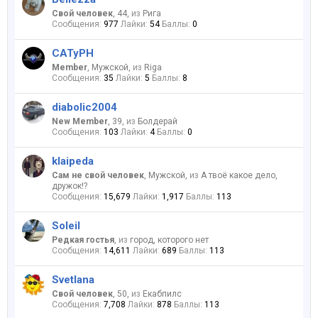
Свой человек
, 44,
из
Рига
Сообщения:
977
Лайки:
54
Баллы:
0
CATyPH
Member
, Мужской,
из
Riga
Сообщения:
35
Лайки:
5
Баллы:
8
diabolic2004
New Member
, 39,
из
Болдерай
Сообщения:
103
Лайки:
4
Баллы:
0
klaipeda
Сам не свой человек
, Мужской,
из
А твоё какое дело,
дружок!?
Сообщения:
15,679
Лайки:
1,917
Баллы:
113
Soleil
Редкая гостья
,
из
город, которого нет
Сообщения:
14,611
Лайки:
689
Баллы:
113
Svetlana
Свой человек
, 50,
из
Екабпилс
Сообщения:
7,708
Лайки:
878
Баллы:
113