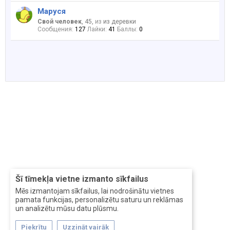
Маруся
Свой человек
, 45,
из
из деревки
Сообщения:
127
Лайки:
41
Баллы:
0
Šī tīmekļa vietne izmanto sīkfailus
Mēs izmantojam sīkfailus, lai nodrošinātu vietnes
pamata funkcijas, personalizētu saturu un reklāmas
un analizētu mūsu datu plūsmu.
Piekrītu
Uzzināt vairāk