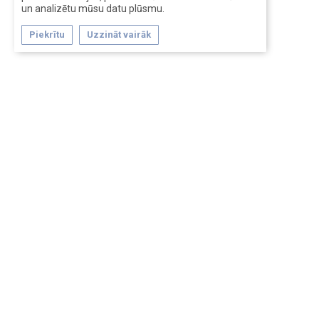
un analizētu mūsu datu plūsmu.
Piekrītu
Uzzināt vairāk