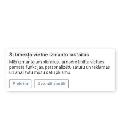
Šī tīmekļa vietne izmanto sīkfailus
Mēs izmantojam sīkfailus, lai nodrošinātu vietnes
pamata funkcijas, personalizētu saturu un reklāmas
un analizētu mūsu datu plūsmu.
Piekrītu
Uzzināt vairāk