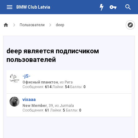
BMW Club Latvia
Пользователи
deep
deep является подписчиком
пользователей
-jS-
Офисный планктон
,
из
Рига
Сообщения:
614
Лайки:
54
Баллы:
0
vixaaa
New Member
, 39,
из
Jurmala
Сообщения:
61
Лайки:
5
Баллы:
0