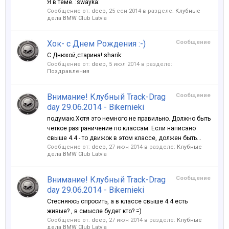
Я в теме. :swayka:
Сообщение от:
deep
,
25 сен 2014
в разделе:
Клубные
дела BMW Club Latvia
Хок- с Днем Рождения :-)
Сообщение
С Днюхой,старина!:sharik:
Сообщение от:
deep
,
5 июл 2014
в разделе:
Поздравления
Внимание! Клубный Track-Drag
Сообщение
day 29.06.2014 - Bikernieki
подумаю.Хотя это немного не правильно. Должно быть
четкое разграничение по классам. Если написано
свыше 4.4 - то движок в этом классе, должен быть...
Сообщение от:
deep
,
27 июн 2014
в разделе:
Клубные
дела BMW Club Latvia
Внимание! Клубный Track-Drag
Сообщение
day 29.06.2014 - Bikernieki
Стесняюсь спросить, а в классе свыше 4.4 есть
живые? , в смысле будет кто? =)
Сообщение от:
deep
,
27 июн 2014
в разделе:
Клубные
дела BMW Club Latvia