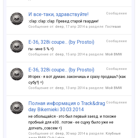
И все-таки, здравствуйте!
Сообщение
:clap::clap::clap: Превед старой гвардии!
Сообщение от:
deep
,
17 апр 2014
в разделе:
Гостевая
E-36, 328i coupe... (by Prostoi)
Сообщение
гы - мне 5 % =)
Сообщение от:
deep
,
15 апр 2014
в разделе:
Мой BMW
E-36, 328i coupe... (by Prostoi)
Сообщение
Игорех - я вот думаю..закончишь и сразу продашь? (как
субу?) =)
Сообщение от:
deep
,
13 апр 2014
в разделе:
Мой BMW
Полная информация о Track&drag
Сообщение
day Bikernieki 30.03.2014
не обольщайся - это был первый заезд. и похоже
пробный для е30.. потом - ее сцуку было уже не
догнать.,совсем =)
Сообщение от:
deep
,
30 мар 2014
в разделе:
Клубные
дела BMW Club Latvia