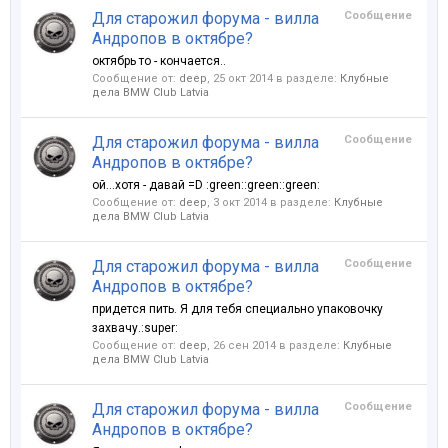
Для старожил форума - вилла
Сообщение
Андропов в октябре?
октябрь то - кончается..
Сообщение от:
deep
,
25 окт 2014
в разделе:
Клубные
дела BMW Club Latvia
Для старожил форума - вилла
Сообщение
Андропов в октябре?
ой...хотя - давай =D :green::green::green:
Сообщение от:
deep
,
3 окт 2014
в разделе:
Клубные
дела BMW Club Latvia
Для старожил форума - вилла
Сообщение
Андропов в октябре?
придется пить. Я для тебя специально упаковочку
захвачу.:super:
Сообщение от:
deep
,
26 сен 2014
в разделе:
Клубные
дела BMW Club Latvia
Для старожил форума - вилла
Сообщение
Андропов в октябре?