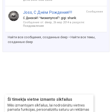
Joss, С Днём Рождения!!!
Сообщение
С Днюхой1 ЧмокепупсеГ! :gigi::sharik:
Сообщение от:
deep
,
26 мар 2014
в разделе:
Поздравления
Найти все сообщения, созданные deep
Найти все темы,
созданные deep
Šī tīmekļa vietne izmanto sīkfailus
Mēs izmantojam sīkfailus, lai nodrošinātu vietnes
pamata funkcijas, personalizētu saturu un reklāmas