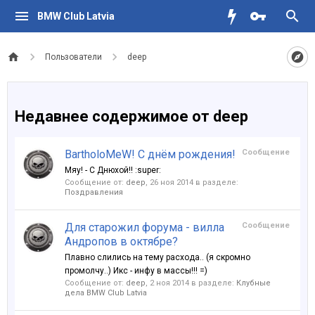
BMW Club Latvia
Пользователи
deep
Недавнее содержимое от deep
BartholoMeW! С днём рождения!
Сообщение
Мяу! - С Днюхой!! :super:
Сообщение от:
deep
,
26 ноя 2014
в разделе:
Поздравления
Для старожил форума - вилла
Сообщение
Андропов в октябре?
Плавно слились на тему расхода.. (я скромно
промолчу..) Икс - инфу в массы!!! =)
Сообщение от:
deep
,
2 ноя 2014
в разделе:
Клубные
дела BMW Club Latvia