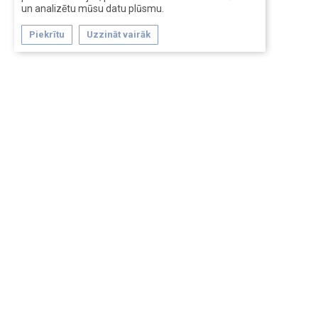
un analizētu mūsu datu plūsmu.
Piekrītu
Uzzināt vairāk