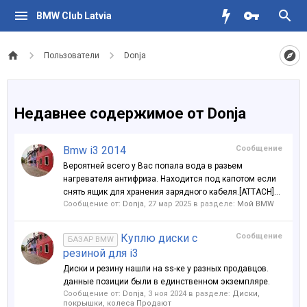
BMW Club Latvia
Пользователи
Donja
Недавнее содержимое от Donja
Bmw i3 2014
Сообщение
Вероятней всего у Вас попала вода в разьем
нагревателя антифриза. Находится под капотом если
снять ящик для хранения зарядного кабеля.[ATTACH]...
Сообщение от:
Donja
,
27 мар 2025
в разделе:
Мой BMW
Куплю диски с
Сообщение
БАЗАР BMW
резиной для i3
Диски и резину нашли на ss-ке у разных продавцов.
данные позиции были в единственном экземпляре.
Сообщение от:
Donja
,
3 ноя 2024
в разделе:
Диски,
покрышки, колеса Продают