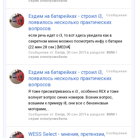
серия электромобили.
Ездим на батарейках - строил i3,
Сообщение
появилось несколько практических
вопросов
если речь идет о i3, то вот здесь увидела как в
секретном меню моожно посмотреть инфу о батарее
(22 мин:28 сек ) [MEDIA]
Сообщение от:
Donja
,
30 сен 2019
в разделе:
BMW I
серия электромобили.
Ездим на батарейках - строил i3,
Сообщение
появилось несколько практических
вопросов
Я тоже присматриваюсь к i3 , особенно REX и тоже
волнует вопрос синих номеров. Возник вопрос,
возьмем к примеру i8, они все с бензиновыи
моторами,...
Сообщение от:
Donja
,
30 сен 2019
в разделе:
BMW I
серия электромобили.
WESS Select - мнения, претензии,
Сообщение