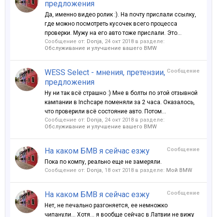
предложения
Да, именно видео ролик :). На почту прислали ссылку,
где можно посмотреть кусочек всего процесса
проверки. Мужу на его авто тоже прислали. Это...
Сообщение от:
Donja
,
24 окт 2018
в разделе:
Обслуживание и улучшение вашего BMW
WESS Select - мнения, претензии,
Сообщение
предложения
Ну ни так всё страшно :) Мне в болты по этой отзывной
кампании в Inchcape поменяли за 2 часа. Оказалось,
что проверили всё состояние авто. Потом...
Сообщение от:
Donja
,
24 окт 2018
в разделе:
Обслуживание и улучшение вашего BMW
На каком БМВ я сейчас езжу
Сообщение
Пока по компу, реально еще не замеряли.
Сообщение от:
Donja
,
18 окт 2018
в разделе:
Мой BMW
На каком БМВ я сейчас езжу
Сообщение
Нет, не печально разгоняется, ее немножко
чипанули... Хотя... я вообще сейчас в Латвии не вижу