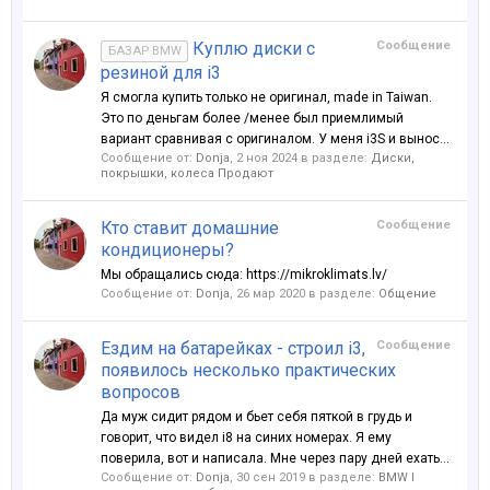
Куплю диски с
Сообщение
БАЗАР BMW
резиной для i3
Я смогла купить только не оригинал, made in Taiwan.
Это по деньгам более /менее был приемлимый
вариант сравнивая с оригиналом. У меня i3S и вынос...
Сообщение от:
Donja
,
2 ноя 2024
в разделе:
Диски,
покрышки, колеса Продают
Кто ставит домашние
Сообщение
кондиционеры?
Мы обращались сюда: https://mikroklimats.lv/
Сообщение от:
Donja
,
26 мар 2020
в разделе:
Общение
Ездим на батарейках - строил i3,
Сообщение
появилось несколько практических
вопросов
Да муж сидит рядом и бьет себя пяткой в грудь и
говорит, что видел i8 на синих номерах. Я ему
поверила, вот и написала. Мне через пару дней ехать...
Сообщение от:
Donja
,
30 сен 2019
в разделе:
BMW I