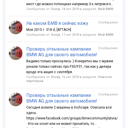
мест где можно потенциал например 3-х литрового...
Сообщение от:
Donja
,
18 окт 2018
в разделе:
Мой BMW
На каком БМВ я сейчас езжу
Сообщение
Моя 2015 г. 318 d, [ATTACH]
Сообщение от:
Donja
,
17 окт 2018
в разделе:
Мой BMW
Проверь отзывные кампании
Сообщение
BMW AG для своего автомобиля!
Видимо только проснулись :) Конкретно мы с мужем
узнали только сейчас про F30/F31, так как у дилера
вроде эта акция с сентября.
Сообщение от:
Donja
,
16 окт 2018
в разделе:
Новости
партнеров
Проверь отзывные кампании
Сообщение
BMW AG для своего автомобиля!
Сегодня возили 2 машины в Inchcape. Описала всё
здесь
https://www.facebook.com/groups/bmwcommunitylatvia/
. Кто не хочет или не может прочитать, то...