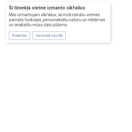
Šī tīmekļa vietne izmanto sīkfailus
Mēs izmantojam sīkfailus, lai nodrošinātu vietnes
pamata funkcijas, personalizētu saturu un reklāmas
un analizētu mūsu datu plūsmu.
Piekrītu
Uzzināt vairāk
Forum software by XenForo™
Перевод:
XF-Russia.ru
Сделано в
Entrypoint
Обратная связь
Помощь
Условия и правила