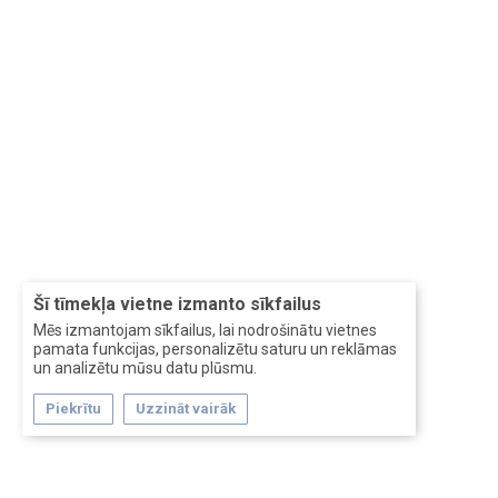
Šī tīmekļa vietne izmanto sīkfailus
Mēs izmantojam sīkfailus, lai nodrošinātu vietnes
pamata funkcijas, personalizētu saturu un reklāmas
un analizētu mūsu datu plūsmu.
Piekrītu
Uzzināt vairāk