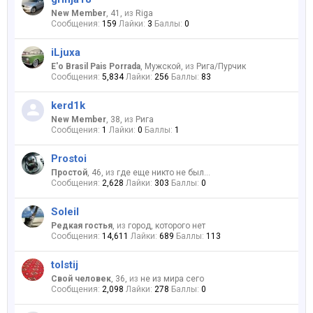
New Member
, 41,
из
Riga
Сообщения:
159
Лайки:
3
Баллы:
0
iLjuxa
E'o Brasil Pais Porrada
, Мужской,
из
Рига/Пурчик
Сообщения:
5,834
Лайки:
256
Баллы:
83
kerd1k
New Member
, 38,
из
Рига
Сообщения:
1
Лайки:
0
Баллы:
1
Prostoi
Простой
, 46,
из
где еще никто не был...
Сообщения:
2,628
Лайки:
303
Баллы:
0
Soleil
Редкая гостья
,
из
город, которого нет
Сообщения:
14,611
Лайки:
689
Баллы:
113
tolstij
Свой человек
, 36,
из
не из мира сего
Сообщения:
2,098
Лайки:
278
Баллы:
0