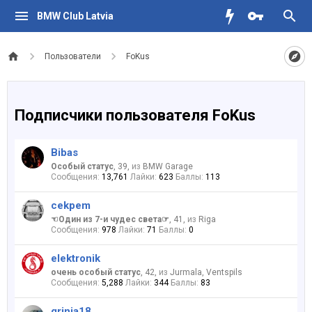
BMW Club Latvia
Пользователи
FoKus
Подписчики пользователя FoKus
Bibas
Особый статус
, 39,
из
BMW Garage
Сообщения:
13,761
Лайки:
623
Баллы:
113
cekpem
☜Один из 7-и чудес света☞
, 41,
из
Riga
Сообщения:
978
Лайки:
71
Баллы:
0
elektronik
очень особый статус
, 42,
из
Jurmala, Ventspils
Сообщения:
5,288
Лайки:
344
Баллы:
83
grinja18