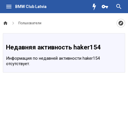
BMW Club Latvia
Пользователи
Недавняя активность haker154
Информация по недавней активности haker154
отсутствует.