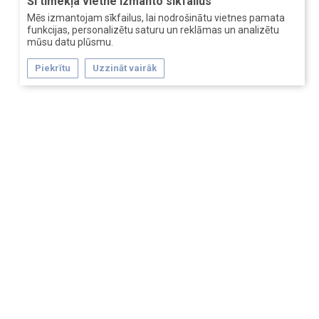
Šī tīmekļa vietne izmanto sīkfailus
Mēs izmantojam sīkfailus, lai nodrošinātu vietnes pamata
funkcijas, personalizētu saturu un reklāmas un analizētu
mūsu datu plūsmu.
Piekrītu
Uzzināt vairāk