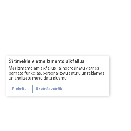
Šī tīmekļa vietne izmanto sīkfailus
Mēs izmantojam sīkfailus, lai nodrošinātu vietnes
pamata funkcijas, personalizētu saturu un reklāmas
un analizētu mūsu datu plūsmu.
Piekrītu
Uzzināt vairāk