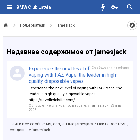
BMW Club Latvia
Пользователи
jamesjack
Недавнее содержимое от jamesjack
Experience the next level of
Сообщения профиля
vaping with RAZ Vape, the leader in high-
quality disposable vapes....
Experience the next level of vaping with RAZ Vape, the
leader in high-quality disposable vapes.
https://razofficialsite.com/
Обновление статуса пользователя
jamesjack
,
23 янв
2025
Найти все сообщения, созданные jamesjack
Найти все темы,
созданные jamesjack