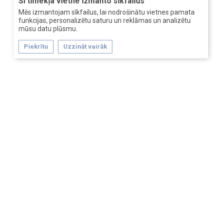
Šī tīmekļa vietne izmanto sīkfailus
Mēs izmantojam sīkfailus, lai nodrošinātu vietnes pamata
funkcijas, personalizētu saturu un reklāmas un analizētu
mūsu datu plūsmu.
Piekrītu
Uzzināt vairāk