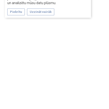
un analizētu mūsu datu plūsmu.
Piekrītu
Uzzināt vairāk