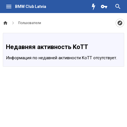
BMW Club Latvia
Пользователи
Недавняя активность KoTT
Информация по недавней активности KoTT отсутствует.