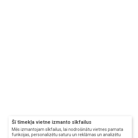
Šī tīmekļa vietne izmanto sīkfailus
Mēs izmantojam sīkfailus, lai nodrošinātu vietnes pamata
funkcijas, personalizētu saturu un reklāmas un analizētu