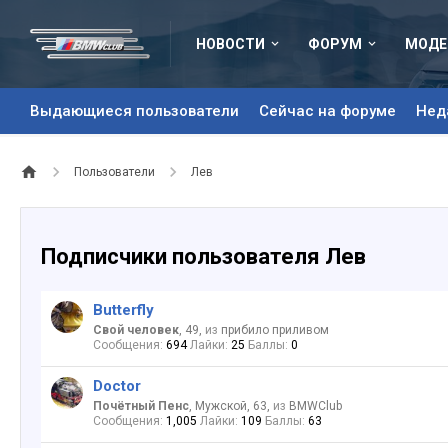
НОВОСТИ
ФОРУМ
МОДЕ
Выдающиеся пользователи
Сейчас на форуме
Нед
Пользователи
Лев
Подписчики пользователя Лев
Butterfly
Свой человек
, 49,
из
прибило приливом
Сообщения:
694
Лайки:
25
Баллы:
0
Doctor
Почётный Пенс
, Мужской, 63,
из
BMWClub
Сообщения:
1,005
Лайки:
109
Баллы:
63