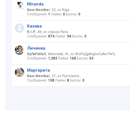
Miranda
New Member
, 52,
из
Riga
Сообщения:
1
Лайки:
0
Баллы:
0
Казява
R.I.P.
, 49,
из
совхоз Рига
Сообщения:
874
Лайки:
94
Баллы:
0
Личинка
ХуЛиГаНкО
, Женский, 41,
из
ЖоПаДрИщЕнСкАя РиГа
Сообщения:
1,383
Лайки:
168
Баллы:
63
Маргарита
New Member
, 37,
из
Purvciems
Сообщения:
108
Лайки:
8
Баллы:
0