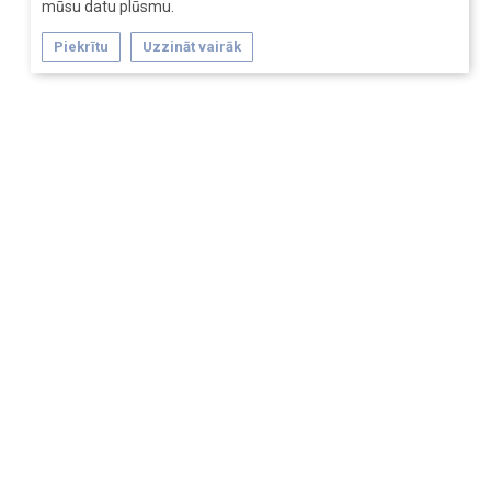
mūsu datu plūsmu.
Piekrītu
Uzzināt vairāk