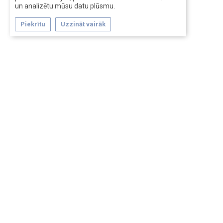
un analizētu mūsu datu plūsmu.
Piekrītu
Uzzināt vairāk