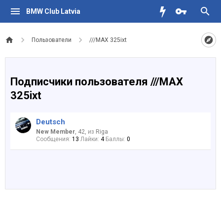
BMW Club Latvia
Пользователи
///MAX 325ixt
Подписчики пользователя ///MAX
325ixt
Deutsch
New Member
, 42,
из
Riga
Сообщения:
13
Лайки:
4
Баллы:
0