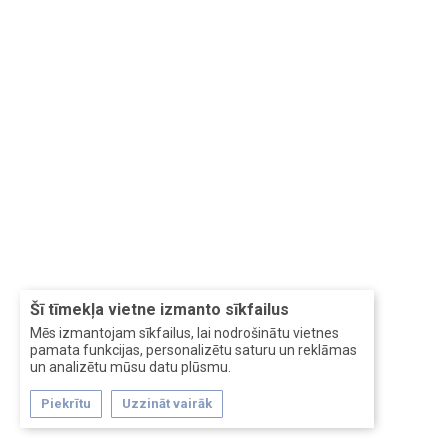
Šī tīmekļa vietne izmanto sīkfailus
Mēs izmantojam sīkfailus, lai nodrošinātu vietnes
pamata funkcijas, personalizētu saturu un reklāmas
un analizētu mūsu datu plūsmu.
Piekrītu
Uzzināt vairāk