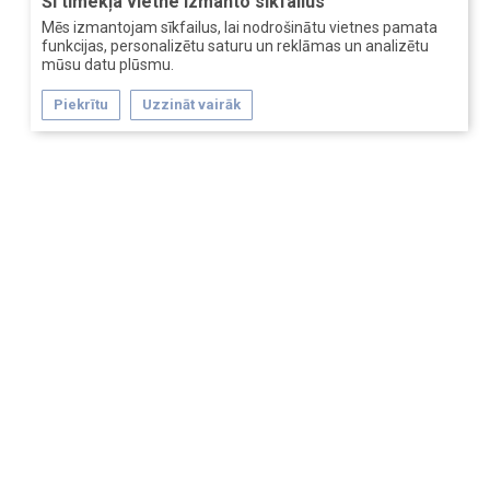
Šī tīmekļa vietne izmanto sīkfailus
Mēs izmantojam sīkfailus, lai nodrošinātu vietnes pamata
funkcijas, personalizētu saturu un reklāmas un analizētu
mūsu datu plūsmu.
Piekrītu
Uzzināt vairāk