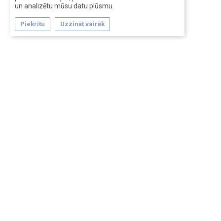
un analizētu mūsu datu plūsmu.
Piekrītu
Uzzināt vairāk