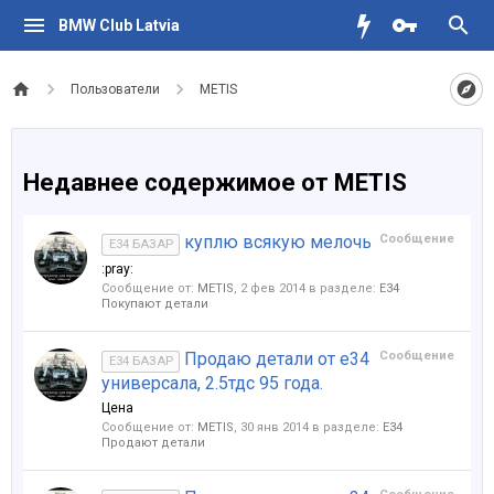
BMW Club Latvia
Пользователи
METIS
Недавнее содержимое от METIS
куплю всякую мелочь
Сообщение
E34 БАЗАР
:pray:
Сообщение от:
METIS
,
2 фев 2014
в разделе:
Е34
Покупают детали
Продаю детали от е34
Сообщение
E34 БАЗАР
универсала, 2.5тдс 95 года.
Цена
Сообщение от:
METIS
,
30 янв 2014
в разделе:
Е34
Продают детали