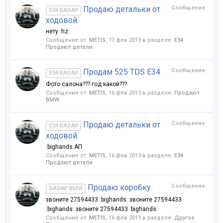
Продаю детальки от
Сообщение
E34 БАЗАР
ходовой.
нету :hz:
Сообщение от:
METIS
,
17 фев 2013
в разделе:
Е34
Продают детали
Продам 525 TDS E34
Сообщение
E34 БАЗАР
Фото салона??? год какой???
Сообщение от:
METIS
,
16 фев 2013
в разделе:
Продают
BMW
Продаю детальки от
Сообщение
E34 БАЗАР
ходовой.
:bighands:АП
Сообщение от:
METIS
,
16 фев 2013
в разделе:
Е34
Продают детали
Продаю коробку.
Сообщение
БАЗАР BMW
звоните 27594433 :bighands: звоните 27594433
:bighands: звоните 27594433 :bighands:
Сообщение от:
METIS
,
16 фев 2013
в разделе:
Другое