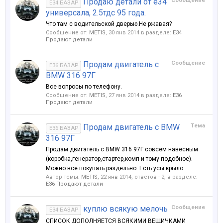
Продаю детали от е34
Сообщение
E34 БАЗАР
универсала, 2.5тдс 95 года.
Что там с водительской дверью.Не ржавая?
Сообщение от:
METIS
,
30 янв 2014
в разделе:
Е34
Продают детали
Продам двигатель с
Сообщение
E36 БАЗАР
BMW 316 97Г
Все вопросы по телефону.
Сообщение от:
METIS
,
27 янв 2014
в разделе:
Е36
Продают детали
Продам двигатель с BMW
Тема
E36 БАЗАР
316 97Г
Продам двигатель с BMW 316 97Г совсем навесным
(коробка,генератор,стартер,комп и тому подобное).
Можно все покупать раздельно. Есть усы крыло....
Автор темы:
METIS
,
22 янв 2014
, ответов - 2, в разделе:
Е36 Продают детали
куплю всякую мелочь
Сообщение
E34 БАЗАР
СПИСОК ДОПОЛНЯЕТСЯ ВСЯКИМИ ВЕЩИЧКАМИ