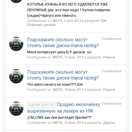
КОТОРЫЕ НУЖНЫ И ИЗ НЕГО УДАЛЯЮТСЯ УЖЕ
НЕНУЖНЫЕ:gay: все еше надо 1.Куплю покрытие
(седан)Чёрного или тёмного...
Сообщение от:
METIS
,
6 дек 2013
в разделе:
Е34
Покупают детали
Подскажите сколько могут
Сообщение
стоить такие диски mania racing?
Меня интересует цена Б/У дисков :so:
Сообщение от:
METIS
,
19 фев 2013
в разделе:
Разное
Подскажите сколько могут
Сообщение
стоить такие диски mania racing?
Что никто ничего не знает???:doh:
Сообщение от:
METIS
,
18 фев 2013
в разделе:
Разное
Продаю мелочёвку
Сообщение
БАЗАР ДРУГОЕ
вырезанную на лазере из НЖ
///M,///M5 как они выглядят брелки???
Сообщение от:
METIS
,
18 фев 2013
в разделе:
Другое