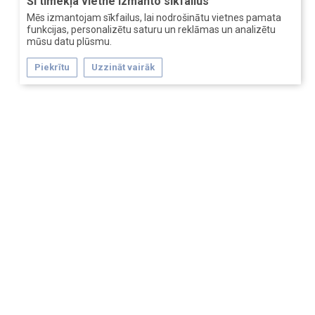
Šī tīmekļa vietne izmanto sīkfailus
Mēs izmantojam sīkfailus, lai nodrošinātu vietnes pamata
funkcijas, personalizētu saturu un reklāmas un analizētu
mūsu datu plūsmu.
Piekrītu
Uzzināt vairāk