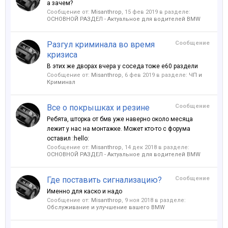
а зачем?
Сообщение от:
Misanthrop
,
15 фев 2019
в разделе:
ОСНОВНОЙ РАЗДЕЛ - Актуальное для водителей BMW
Разгул криминала во время
Сообщение
кризиса
В этих же дворах вчера у соседа тоже е60 раздели
Сообщение от:
Misanthrop
,
6 фев 2019
в разделе:
ЧП и
Криминал
Все о покрышках и резине
Сообщение
Ребята, шторка от бмв уже наверно около месяца
лежит у нас на монтажке. Может кто-то с форума
оставил :hello:
Сообщение от:
Misanthrop
,
14 дек 2018
в разделе:
ОСНОВНОЙ РАЗДЕЛ - Актуальное для водителей BMW
Где поставить сигнализацию?
Сообщение
Именно для каско и надо
Сообщение от:
Misanthrop
,
9 ноя 2018
в разделе:
Обслуживание и улучшение вашего BMW