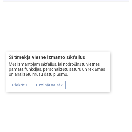
Šī tīmekļa vietne izmanto sīkfailus
Mēs izmantojam sīkfailus, lai nodrošinātu vietnes
pamata funkcijas, personalizētu saturu un reklāmas
un analizētu mūsu datu plūsmu.
Piekrītu
Uzzināt vairāk
Forum software by XenForo™