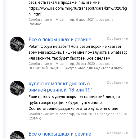
рест, есть такая в продаже, пишите мне.
https://www.ss.com/msg/ru/transport/cars/bmw/320/bg
hll.html
Сообщение от:
Misanthrop
,
6 июл 2021
в разделе:
Разное
Все о покрышках и резине
Сообщение
Ребят, форум не забыт! Но в сезон порой не хватает
времени заходить. Пишите мне пожалуйста в whatsapp
или звоните, так будет быстрее. Всё сделаем...
Сообщение от:
Misanthrop
,
26 окт 2020
в разделе:
ОСНОВНОЙ РАЗДЕЛ - Актуальное для водителей BMW
куплю комплект дисков с
Сообщение
зимней резиной. 18 или 19"
Если натянуть узкую покрышку на широкий диск, то
грубо говоря профиль будет чуть меньше.
Соответственно раздатке от этого лучше не станет
Сообщение от:
Misanthrop
,
26 сен 2019
в разделе:
X5 F15
(2014->)
Все о покрышках и резине
Сообщение