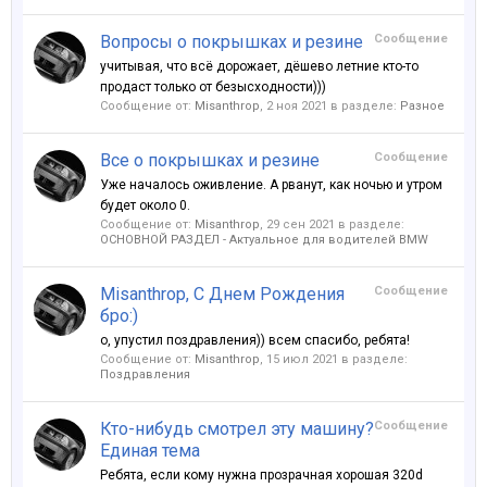
Вопросы о покрышках и резине
Сообщение
учитывая, что всё дорожает, дёшево летние кто-то
продаст только от безысходности)))
Сообщение от:
Misanthrop
,
2 ноя 2021
в разделе:
Разное
Все о покрышках и резине
Сообщение
Уже началось оживление. А рванут, как ночью и утром
будет около 0.
Сообщение от:
Misanthrop
,
29 сен 2021
в разделе:
ОСНОВНОЙ РАЗДЕЛ - Актуальное для водителей BMW
Misanthrop, С Днем Рождения
Сообщение
бро:)
о, упустил поздравления)) всем спасибо, ребята!
Сообщение от:
Misanthrop
,
15 июл 2021
в разделе:
Поздравления
Кто-нибудь смотрел эту машину?
Сообщение
Единая тема
Ребята, если кому нужна прозрачная хорошая 320d