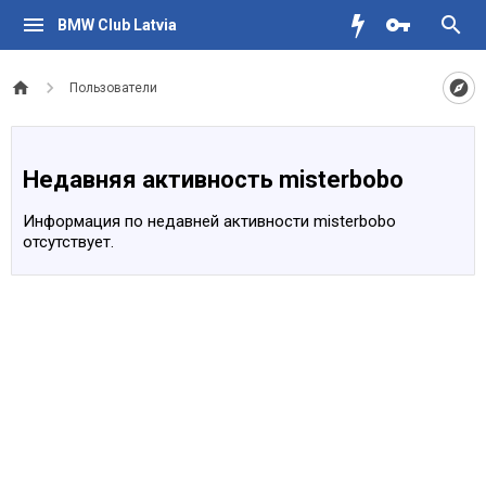
BMW Club Latvia
Пользователи
Недавняя активность misterbobo
Информация по недавней активности misterbobo
отсутствует.