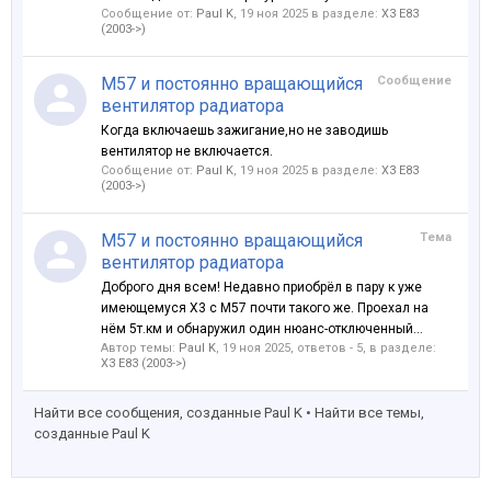
Сообщение от:
Paul K
,
19 ноя 2025
в разделе:
X3 E83
(2003->)
M57 и постоянно вращающийся
Сообщение
вентилятор радиатора
Когда включаешь зажигание,но не заводишь
вентилятор не включается.
Сообщение от:
Paul K
,
19 ноя 2025
в разделе:
X3 E83
(2003->)
M57 и постоянно вращающийся
Тема
вентилятор радиатора
Доброго дня всем! Недавно приобрёл в пару к уже
имеющемуся Х3 с М57 почти такого же. Проехал на
нём 5т.км и обнаружил один нюанс-отключенный...
Автор темы:
Paul K
,
19 ноя 2025
, ответов - 5, в разделе:
X3 E83 (2003->)
Найти все сообщения, созданные Paul K
Найти все темы,
созданные Paul K