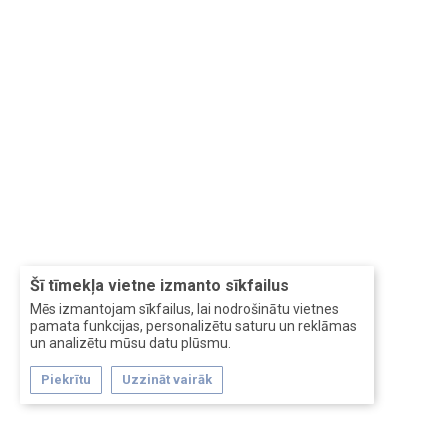
Šī tīmekļa vietne izmanto sīkfailus
Mēs izmantojam sīkfailus, lai nodrošinātu vietnes
pamata funkcijas, personalizētu saturu un reklāmas
un analizētu mūsu datu plūsmu.
Piekrītu
Uzzināt vairāk