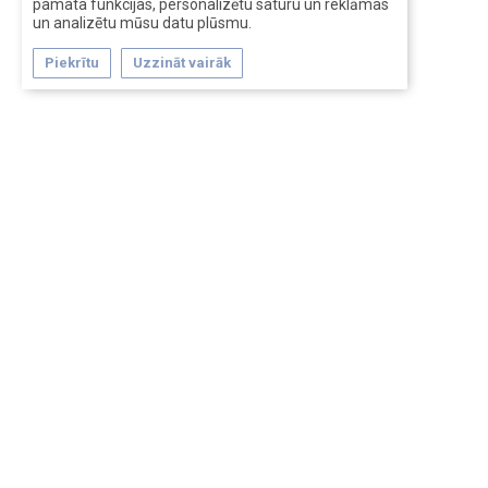
pamata funkcijas, personalizētu saturu un reklāmas
un analizētu mūsu datu plūsmu.
Piekrītu
Uzzināt vairāk