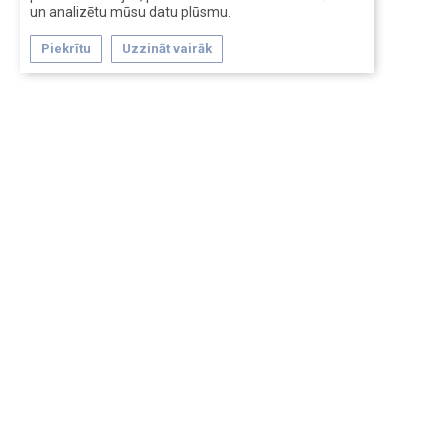
un analizētu mūsu datu plūsmu.
Piekrītu
Uzzināt vairāk