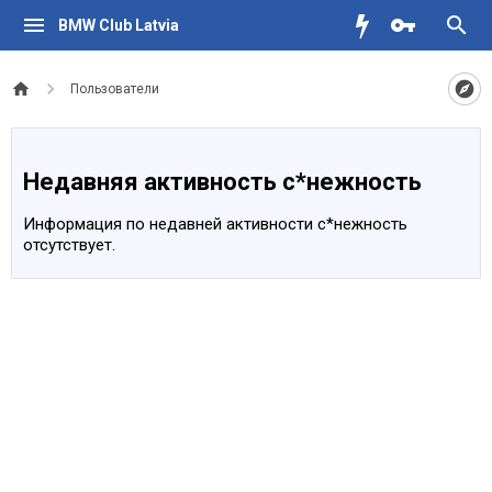
BMW Club Latvia
Пользователи
Недавняя активность с*нежность
Информация по недавней активности с*нежность
отсутствует.