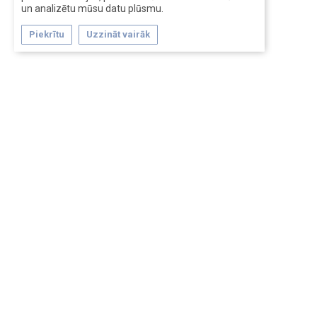
un analizētu mūsu datu plūsmu.
Piekrītu
Uzzināt vairāk