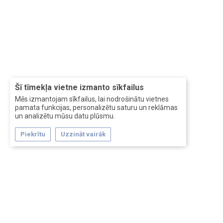
Šī tīmekļa vietne izmanto sīkfailus
Mēs izmantojam sīkfailus, lai nodrošinātu vietnes
pamata funkcijas, personalizētu saturu un reklāmas
un analizētu mūsu datu plūsmu.
Piekrītu
Uzzināt vairāk