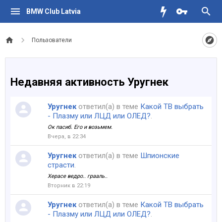
BMW Club Latvia
Пользователи
Недавняя активность Уругнек
Уругнек
ответил(а) в теме
Какой ТВ выбрать
- Плазму или ЛЦД или ОЛЕД?
.
Ок пасиб. Его и возьмем.
Вчера, в 22:34
Уругнек
ответил(а) в теме
Шпионские
страсти
.
Херасе ведро.. грааль..
Вторник в 22:19
Уругнек
ответил(а) в теме
Какой ТВ выбрать
- Плазму или ЛЦД или ОЛЕД?
.