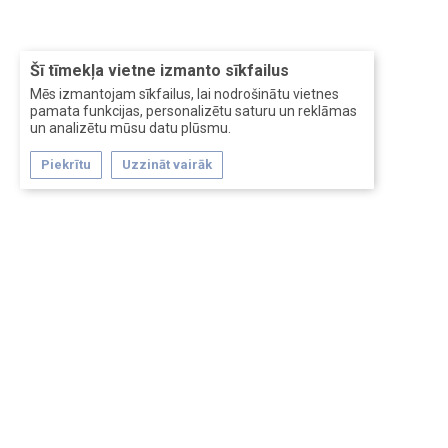
Šī tīmekļa vietne izmanto sīkfailus
Mēs izmantojam sīkfailus, lai nodrošinātu vietnes
pamata funkcijas, personalizētu saturu un reklāmas
un analizētu mūsu datu plūsmu.
Piekrītu
Uzzināt vairāk