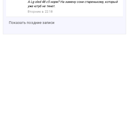
А Lg oled 48 c5 норм? На замену сони старенькому, который
уже ютуб не тянет.
Вторник в 22:18
Показать поздние записи