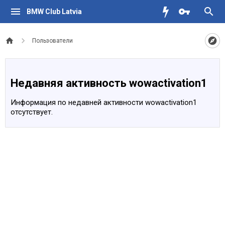
BMW Club Latvia
Пользователи
Недавняя активность wowactivation1
Информация по недавней активности wowactivation1
отсутствует.