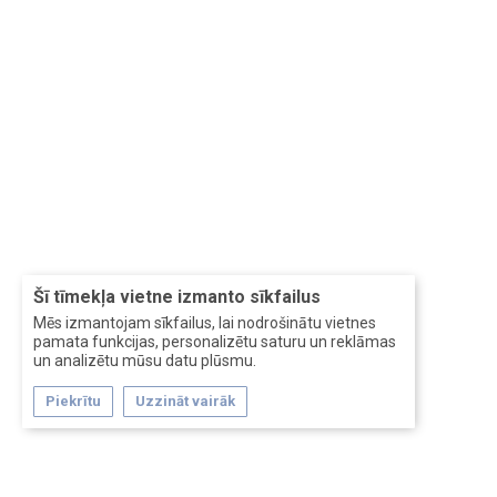
Šī tīmekļa vietne izmanto sīkfailus
Mēs izmantojam sīkfailus, lai nodrošinātu vietnes
pamata funkcijas, personalizētu saturu un reklāmas
un analizētu mūsu datu plūsmu.
Piekrītu
Uzzināt vairāk