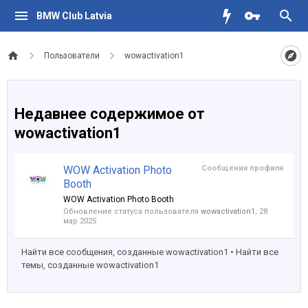
BMW Club Latvia
Пользователи
wowactivation1
Недавнее содержимое от
wowactivation1
WOW Activation Photo
Сообщения профиля
Booth
WOW Activation Photo Booth
Обновление статуса пользователя
wowactivation1
,
28
мар 2025
Найти все сообщения, созданные wowactivation1
Найти все
темы, созданные wowactivation1