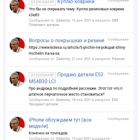
Куплю коврики
Сообщение
X3 E83 БАЗАР
Что бы не открывать тему. Куплю резиновые коврики
x3e83
Сообщение от:
Zadornij
,
16 дек 2021
в разделе:
Е83
Покупают детали
Вопросы о покрышках и резине
Сообщение
https://www.kolesa.ru/article/5-prichin-ne-pokupat-shiny-
michelin Ха-ха-ха.
Сообщение от:
Zadornij
,
21 ноя 2021
в разделе:
Разное
Продаю детали E53
Сообщение
X5 E53 БАЗАР
M54B30 LCI
Про андроид по подробней расскажи. Этот тот что п
штатное перчаточное место становиться?
Сообщение от:
Zadornij
,
18 ноя 2021
в разделе:
Е53
Продают детали
iPhone обсуждаем тут (все
Сообщение
модели)
Конечно хе точпадов.
Сообщение от:
Zadornij
,
13 ноя 2021
в разделе: