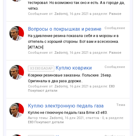
тестировал. Но возможно так оно и есть. А в городе да,
чётко.
Сообщение от:
Zadornij
,
16 дек 2021
в разделе:
Разное
Вопросы о покрышках и резине
Сообщение
На удивление резина показала себя и в морозы и в
оттепель с хорошей стороны. Вот вам и всесезонка.
[ATTACH]
Сообщение от:
Zadornij
,
16 дек 2021
в разделе:
Разное
Куплю коврики
Сообщение
X3 E83 БАЗАР
Коврики резиновые заказаны. Польские. 26евр.
Оригиналы в два раза дороже..
Сообщение от:
Zadornij
,
16 дек 2021
в разделе:
Е83
Покупают детали
Куплю электронную педаль газа
Тема
Куплю не глюючную педаль газа Bmw x3 e83.
Автор темы:
Zadornij
,
16 дек 2021
, ответов - 0, в разделе:
Е83 Покупают детали