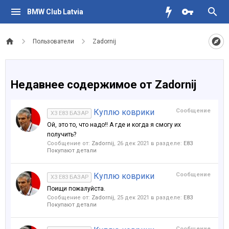
BMW Club Latvia
Пользователи
Zadornij
Недавнее содержимое от Zadornij
Куплю коврики
Сообщение
X3 E83 БАЗАР
Ой, это то, что надо!! А где и когда я смогу их
получить?
Сообщение от:
Zadornij
,
26 дек 2021
в разделе:
Е83
Покупают детали
Куплю коврики
Сообщение
X3 E83 БАЗАР
Поищи пожалуйста.
Сообщение от:
Zadornij
,
25 дек 2021
в разделе:
Е83
Покупают детали
Сообщение