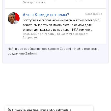
Электротехника
А чо о Ковиде нет темы?
Сообщение
Вот тут все о глобальном,мировом а яхочу поговорить
о частном.И вот мои мысли.Чем на самом деле
опасен для каждого из нас ковит 19?А тем что...
Сообщение от:
Zadornij
,
13 ноя 2021
в разделе:
Здоровье
Найти все сообщения, созданные Zadornij
Найти все темы,
созданные Zadornij
Šī tīmekļa vietne izmanto sīkfailus