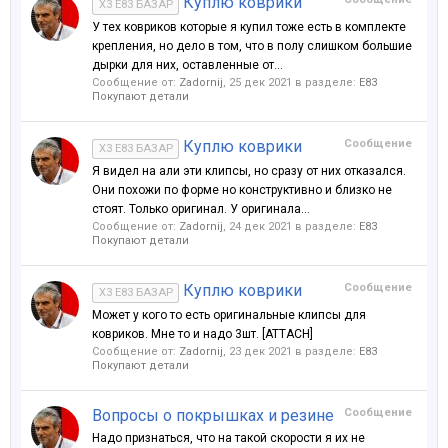
Куплю коврики
X3 E83 БАЗАР
У тех ковриков которые я купил тоже есть в комплекте
крепления, но дело в том, что в полу слишком большие
дырки для них, оставленные от...
Сообщение от:
Zadornij
,
25 дек 2021
в разделе:
Е83
Покупают детали
Куплю коврики
Сообщение
X3 E83 БАЗАР
Я видел на али эти клипсы, но сразу от них отказался.
Они похожи по форме но конструктивно и близко не
стоят. Только оригинал. У оригинала...
Сообщение от:
Zadornij
,
24 дек 2021
в разделе:
Е83
Покупают детали
Куплю коврики
Сообщение
X3 E83 БАЗАР
Может у кого то есть оригинальные клипсы для
ковриков. Мне то и надо 3шт. [ATTACH]
Сообщение от:
Zadornij
,
23 дек 2021
в разделе:
Е83
Покупают детали
Вопросы о покрышках и резине
Сообщение
Надо признаться, что на такой скорости я их не