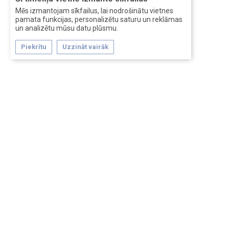
Mēs izmantojam sīkfailus, lai nodrošinātu vietnes
pamata funkcijas, personalizētu saturu un reklāmas
un analizētu mūsu datu plūsmu.
Piekrītu
Uzzināt vairāk
Forum software by XenForo™
Перевод:
XF-Russia.ru
Сделано в
Entrypoint
Обратная связь
Помощь
Условия и правила