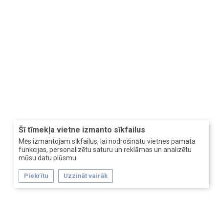
Šī tīmekļa vietne izmanto sīkfailus
Mēs izmantojam sīkfailus, lai nodrošinātu vietnes pamata
funkcijas, personalizētu saturu un reklāmas un analizētu
mūsu datu plūsmu.
Piekrītu
Uzzināt vairāk