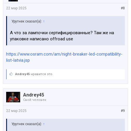
22 мар 2025
#8
Уругнек сказал(а):
↑
А что за лампочки сертифицированные? Там же на
упаковке написано offroad use
https://www.osram.com/am/night-breaker-led-compatibility-
list-latvia.jsp
Andrey45
нравится это.
Andrey45
Свой человек
22 мар 2025
#9
Уругнек сказал(а):
↑