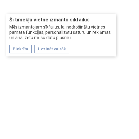
Šī tīmekļa vietne izmanto sīkfailus
Mēs izmantojam sīkfailus, lai nodrošinātu vietnes
pamata funkcijas, personalizētu saturu un reklāmas
un analizētu mūsu datu plūsmu.
Piekrītu
Uzzināt vairāk
Forum software by XenForo™
Перевод:
XF-Russia.ru
Сделано в
Entrypoint