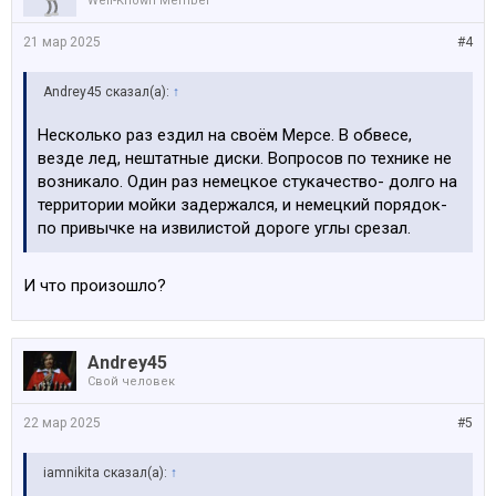
Well-Known Member
21 мар 2025
#4
Andrey45 сказал(а):
↑
Несколько раз ездил на своём Мерсе. В обвесе,
везде лед, нештатные диски. Вопросов по технике не
возникало. Один раз немецкое стукачество- долго на
территории мойки задержался, и немецкий порядок-
по привычке на извилистой дороге углы срезал.
И что произошло?
Andrey45
Свой человек
22 мар 2025
#5
iamnikita сказал(а):
↑