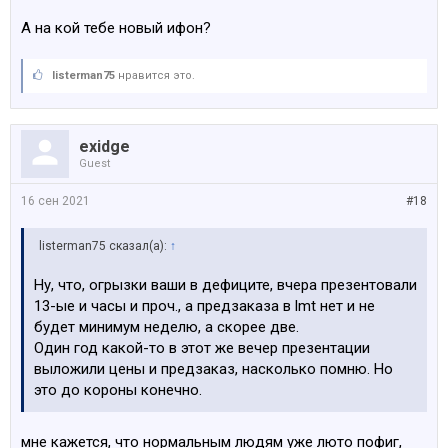
А на кой тебе новый ифон?
listerman75
нравится это.
exidge
Guest
16 сен 2021
#18
listerman75 сказал(а):
↑
Ну, что, огрызки ваши в дефиците, вчера презентовали
13-ые и часы и проч., а предзаказа в lmt нет и не
будет минимум неделю, а скорее две.
Один год какой-то в этот же вечер презентации
выложили цены и предзаказ, насколько помню. Но
это до короны конечно.
мне кажется, что нормальным людям уже люто пофиг,