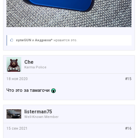
хулиGUN
и
Андрюха*
нравится это.
Che
Karma Police
18 ноя 2020
#15
Что это за тамагочи
listerman75
Well-Known Member
15 сен 2021
#16