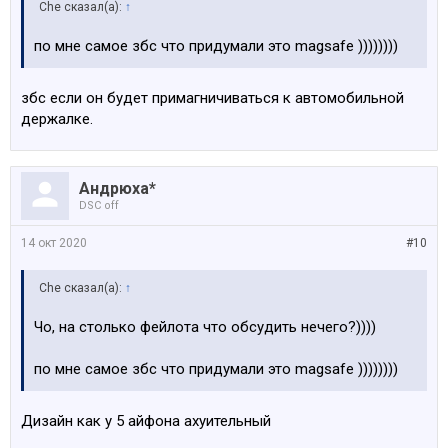
Che сказал(а):
↑
по мне самое збс что придумали это magsafe ))))))))
збс если он будет примагничиваться к автомобильной
держалке.
Андрюха*
DSC off
14 окт 2020
#10
Che сказал(а):
↑
Чо, на столько фейлота что обсудить нечего?))))
по мне самое збс что придумали это magsafe ))))))))
Дизайн как у 5 айфона ахуительный