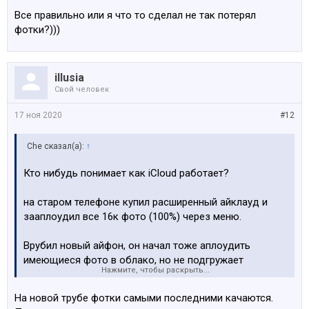
Все правильно или я что то сделал не так потерял
фотки?)))
illusia
Свой человек
17 ноя 2020
#12
Che сказал(а):
↑
Кто нибудь понимает как iCloud работает?
на старом телефоне купил расширенный айклауд и
зааплоудил все 16к фото (100%) через меню.
Врубил новый айфон, он начал тоже аплоудить
имеющиеся фото в облако, но не подгружает
Нажмите, чтобы раскрыть...
имеющиеся пока что из облака.
На новой трубе фотки самыми последними качаются.