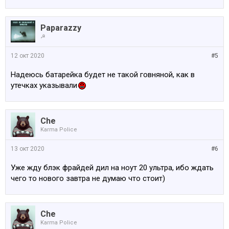
Paparazzy
☭
12 окт 2020
#5
Надеюсь батарейка будет не такой говняной, как в
утечках указывали
Che
Karma Police
13 окт 2020
#6
Уже жду блэк фрайдей дил на ноут 20 ультра, ибо ждать
чего то нового завтра не думаю что стоит)
Che
Karma Police