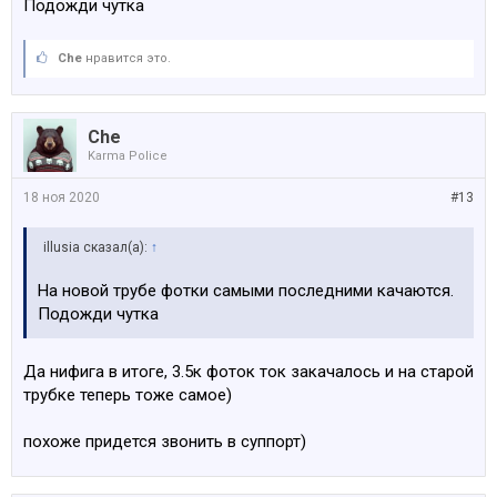
Подожди чутка
Пока происходит загрузка в айклауд - фото в памяти
все меньше и меньше.
Che
нравится это.
На старом телефоне пропали 12к фото из 16к
(осталось 4к).
Che
Все правильно или я что то сделал не так потерял
Karma Police
фотки?)))
18 ноя 2020
#13
illusia сказал(а):
↑
На новой трубе фотки самыми последними качаются.
Подожди чутка
Да нифига в итоге, 3.5к фоток ток закачалось и на старой
трубке теперь тоже самое)
похоже придется звонить в суппорт)