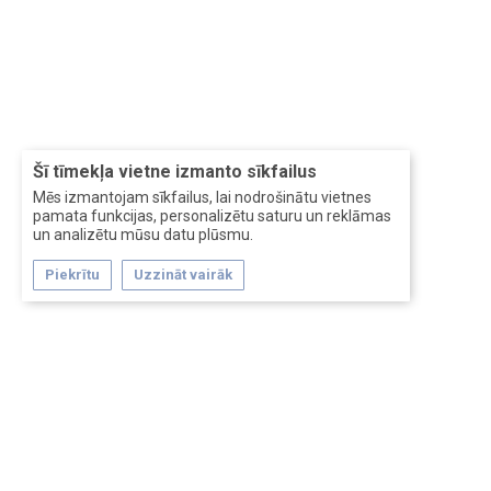
Šī tīmekļa vietne izmanto sīkfailus
Mēs izmantojam sīkfailus, lai nodrošinātu vietnes
pamata funkcijas, personalizētu saturu un reklāmas
un analizētu mūsu datu plūsmu.
Piekrītu
Uzzināt vairāk
Forum software by XenForo™
Перевод:
XF-Russia.ru