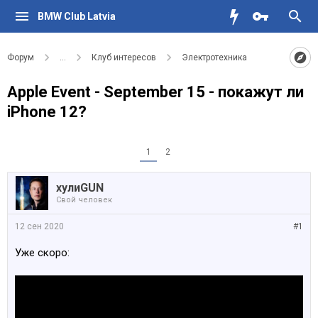
BMW Club Latvia
Форум
...
Клуб интересов
Электротехника
Apple Event - September 15 - покажут ли
iPhone 12?
1
2
хулиGUN
Свой человек
12 сен 2020
#1
Уже скоро: