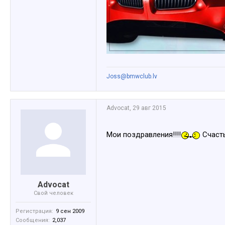
Joss@bmwclub.lv
Advocat
,
29 авг 2015
Мои поздравления!!!!
Счасть
Advocat
Свой человек
Регистрация:
9 сен 2009
Сообщения:
2,037