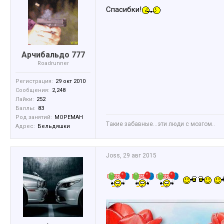
Спасибки!
Арчибальдо 777
Roadrunner
Регистрация:
29 окт 2010
Сообщения:
2,248
Лайки:
252
Баллы:
83
Род занятий:
МОРЕМАН
Tакие забавные...эти люди с мозгом..
Адрес:
Бельдяшки
Joss
,
29 авг 2015