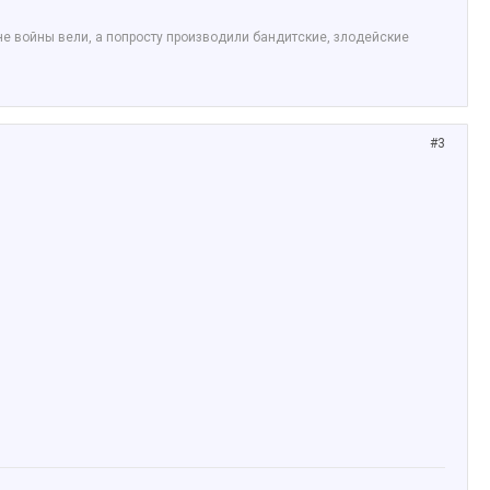
не войны вели, а попросту производили бандитские, злодейские
#3