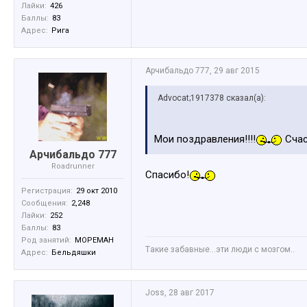
Лайки:
426
Баллы:
83
Адрес:
Рига
Арчибальдо 777
,
29 авг 2015
Advocat;1917378 сказал(а):
Мои поздравления!!!!
Счас
Арчибальдо 777
Roadrunner
Спасибо!
Регистрация:
29 окт 2010
Сообщения:
2,248
Лайки:
252
Баллы:
83
Род занятий:
МОРЕМАН
Tакие забавные...эти люди с мозгом..
Адрес:
Бельдяшки
Joss
,
28 авг 2017