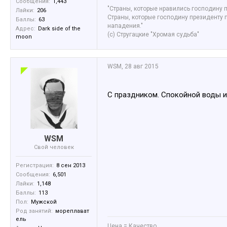
Сообщения:
1,443
"Страны, которые нравились господину 
Лайки:
206
Страны, которые господину президенту 
Баллы:
63
нападения."
Адрес:
Dark side of the
(с) Стругацкие "Хромая судьба"
moon
WSM
,
28 авг 2015
С праздником. Спокойной воды и
WSM
Свой человек
Регистрация:
8 сен 2013
Сообщения:
6,501
Лайки:
1,148
Баллы:
113
Пол:
Мужской
Род занятий:
мореплават
ель
Цена = Качество