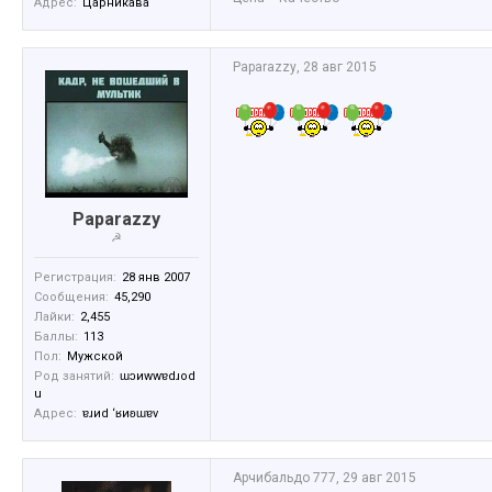
Адрес:
Царникава
Paparazzy
,
28 авг 2015
Paparazzy
☭
Регистрация:
28 янв 2007
Сообщения:
45,290
Лайки:
2,455
Баллы:
113
Пол:
Мужской
Род занятий:
ɯɔиwwɐdɹоd
u
Адрес:
ɐɹиd ‘ʁиʚɯɐv
Арчибальдо 777
,
29 авг 2015