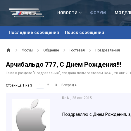
НОВОСТИ
ФОРУМ
МОДЕЛ
Последние сообщения
Поиск сообщений
Форум
Общение
Гостевая
Поздравления
Арчибальдо 777, С Днем Рождения!!!
Тема в разделе "
Поздравления
", создана пользователем
ReAL
,
28 авг 20
1
2
3
Вперёд >
Страница 1 из 3
ReAL
,
28 авг 2015
Поздравляю с Днем Рождения, зд