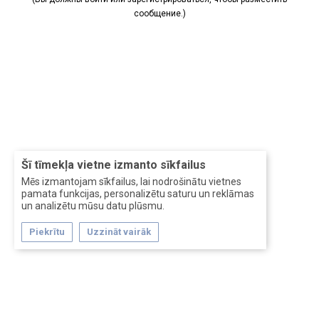
сообщение.)
Šī tīmekļa vietne izmanto sīkfailus
Mēs izmantojam sīkfailus, lai nodrošinātu vietnes
pamata funkcijas, personalizētu saturu un reklāmas
un analizētu mūsu datu plūsmu.
Piekrītu
Uzzināt vairāk