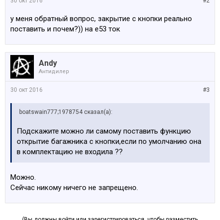
30 окт 2016
#2
у меня обратный вопрос, закрытие с кнопки реально
поставить и почем?)) на е53 ток
Andy
Антидилер
30 окт 2016
#3
boatswain777;1978754 сказал(а):
Подскажите можно ли самому поставить функцию
открытие багажника с кнопки,если по умолчанию она
в комплектацию не входила ??
Можно.
Сейчас никому ничего не запрещено.
(Вы должны войти или зарегистрироваться, чтобы разместить