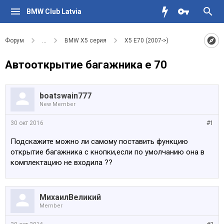
BMW Club Latvia
Форум
...
BMW X5 серия
X5 E70 (2007->)
Автооткрытие багажника е 70
boatswain777
New Member
30 окт 2016
#1
Подскажите можно ли самому поставить функцию
открытие багажника с кнопки,если по умолчанию она в
комплектацию не входила ??
МихаилВеликий
Member